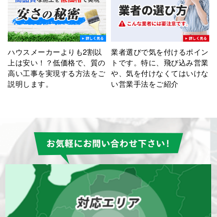
ン
知っている人だけが得をす
塗装よりも大事な工程が下地
業
る？？誰もがご加入の火災保
処理。どんないい塗料でも、
な
険で、工事費用を半額以下に
下地処理がいい加減では、本
抑えることもできます。
末転倒です。