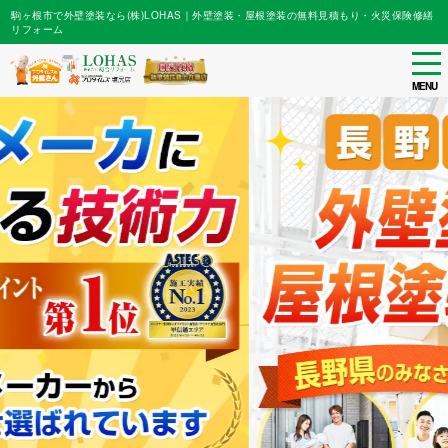
駒ヶ根市で外壁塗装なら(株)LOHAS｜外壁塗装・屋根塗装の無料見積もり・火災保険修繕
リフォーム
tog
nav
MENU
Skip
to
main
content