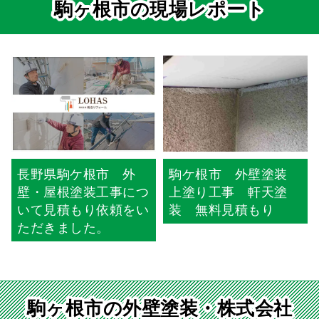
駒ヶ根市の現場レポート
長野県駒ヶ根市 E様
長野県駒ヶ根市 I様
より外壁塗装とコーキ
より外壁塗装の見積も
ング工事の見積もり依
り依頼をいただききま
頼をいただきました
した
駒ヶ根市の外壁塗装・株式会社