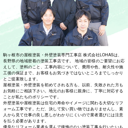
駒ヶ根市の屋根塗装・外壁塗装専門工事店 株式会社LOHASは、
長野県の地域密着の塗装工事店です。 地域の皆様のご要望にお応
えして、
塗料のこと、⼯事内容について、費⽤や⾊、耐久性や施
⼯後の保証
まで、お客様もお気づきではないところまでしっかり
とご提案致します。
屋根塗装・外壁塗装を初めてされる方も、以前、失敗された方も
お気軽にご相談下さい。地元のお客様に親身に、丁寧に対応する
ことが私たちのポリシーです。
外壁塗装や屋根塗装は住宅の寿命やイメージに関わる⼤切なリフ
ォーム工事です。ただ、決して安い買い物ではありませんし、素
⼈から⾒て仕事の良し悪しがわかりにくいので業者選びには注意
を払う必要があります。
優良なリフォーム業者を選んで後悔のない塗装工事を⾏いたいも