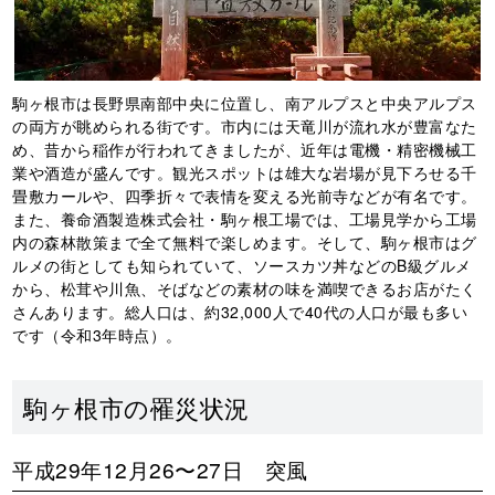
駒ヶ根市は長野県南部中央に位置し、南アルプスと中央アルプス
の両方が眺められる街です。市内には天竜川が流れ水が豊富なた
め、昔から稲作が行われてきましたが、近年は電機・精密機械工
業や酒造が盛んです。観光スポットは雄大な岩場が見下ろせる千
畳敷カールや、四季折々で表情を変える光前寺などが有名です。
また、養命酒製造株式会社・駒ヶ根工場では、工場見学から工場
内の森林散策まで全て無料で楽しめます。そして、駒ヶ根市はグ
ルメの街としても知られていて、ソースカツ丼などのB級グルメ
から、松茸や川魚、そばなどの素材の味を満喫できるお店がたく
さんあります。総人口は、約32,000人で40代の人口が最も多い
です（令和3年時点）。
駒ヶ根市の罹災状況
平成29年12月26〜27日 突風