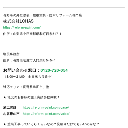
長野県
の外壁塗装・屋根塗装・防水リフォーム専門店
株式会社LOHAS
https://reform-paint.com/
住所：山梨県中巨摩郡昭和町西条517-1
塩尻事務所
住所：長野県塩尻市大門泉町5−5−1
お問い合わせ窓口：
0120-720-054
（8:00〜21:00 土日祝も営業中）
対応エリア：長野県塩尻市、他
★ 地元のお客様の施工実績多数掲載！
施工実績
https://reform-paint.com/case/
お客様の声
https://reform-paint.com/voice/
★ 塗装工事っていくらくらいなの？見積りだけでもいいのかな？