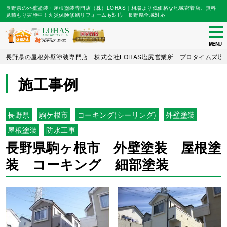
長野県の外壁塗装・屋根塗装専門店（株）LOHAS｜相場より低価格な地域密着店。無料
見積もり実施中！火災保険修繕リフォームも対応 長野県全域対応
tog
nav
MENU
Skip
長野県の屋根外壁塗装専門店 株式会社LOHAS塩尻営業所 プロタイムズ塩
to
main
施工事例
content
長野県
駒ケ根市
コーキング(シーリング)
外壁塗装
屋根塗装
防水工事
長野県駒ヶ根市 外壁塗装 屋根塗
装 コーキング 細部塗装