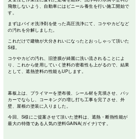
飛散しないよう、自動車にはビニール養生を行い施工開始で
す。
まずはバイオ洗浄剤を使った高圧洗浄にて、コケやカビなど
の汚れを分解しました。
これだけで建物が大分きれいになったとおっしゃって頂いた
S様。
コケやカビの汚れ、旧塗膜が綺麗に洗い流されることによ
り、これから使用していく塗料の密着性も上がるので、結果
として、遮熱塗料の性能もUPします。
幕板上は、プライマーを塗布後、シール材を充填させ、バッ
カーでならし、コーキングの増し打ち工事を完了させ、外
壁、屋根の塗装に入りました。
今回、S様にご提案させて頂いた塗料は、遮熱・断熱性能が
最大の特徴である人気の塗料GAINA(ガイナ)です。