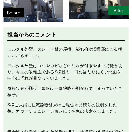
After
Before
担当からのコメント
モルタル外壁、スレート材の屋根、築15年のS様邸にご依頼
いただきました。
モルタル外壁はコケやカビなどの汚れが付きやすい特徴があ
り、今回の依頼主であるS様邸も、日の当たりにくい北面を
中心に汚れが目立っていました。
屋根は色が褪せ、幕板は一部塗膜が剥がれてしまっていたご
様子。
S様ご夫婦に住宅診断結果のご報告や見積りの説明をした
後、カラーシミュレーションにてお色の決定をしました。
安全性と作業性に優れた足場を組み、洗浄時の水滴や塗料が