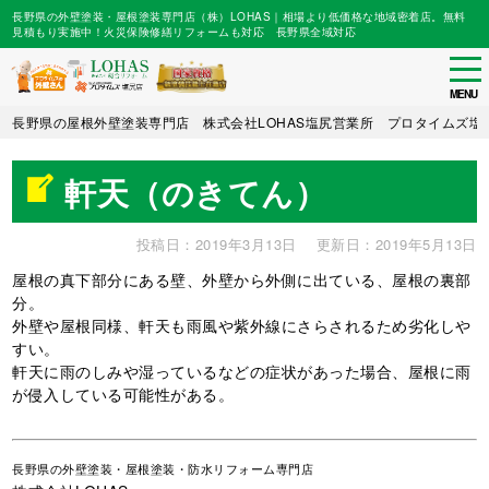
長野県の外壁塗装・屋根塗装専門店（株）LOHAS｜相場より低価格な地域密着店。無料
見積もり実施中！火災保険修繕リフォームも対応 長野県全域対応
tog
nav
MENU
Skip
長野県の屋根外壁塗装専門店 株式会社LOHAS塩尻営業所 プロタイムズ塩
to
main
軒天（のきてん）
content
投稿日：2019年3月13日
更新日：2019年5月13日
屋根の真下部分にある壁、外壁から外側に出ている、屋根の裏部
分。
外壁や屋根同様、軒天も雨風や紫外線にさらされるため劣化しや
すい。
軒天に雨のしみや湿っているなどの症状があった場合、屋根に雨
が侵入している可能性がある。
長野県
の外壁塗装・屋根塗装・防水リフォーム専門店