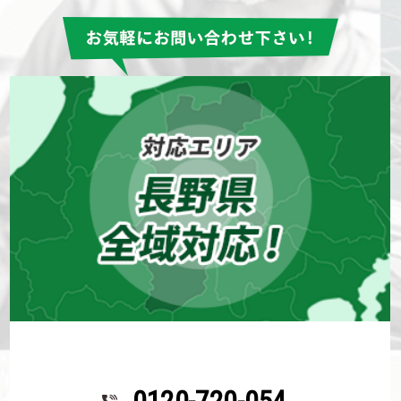
小県郡長和町
長野県
外壁塗装
屋根塗装
連日の猛暑の中、黙々と仕事されていて感
激でした。