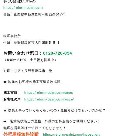
株式会社LOHAS
https://reform-paint.com/
住所：山梨県中巨摩郡昭和町西条517-1
塩尻事務所
住所：長野県塩尻市大門泉町5−5−1
お問い合わせ窓口：
0120-720-054
（8:00〜21:00 土日祝も営業中）
対応エリア：長野県塩尻市、他
★ 地元のお客様の施工実績多数掲載！
施工実績
https://reform-paint.com/case/
お客様の声
https://reform-paint.com/voice/
★ 塗装工事っていくらくらいなの？見積りだけでもいいのかな？
➡一級塗装技能士の屋根、外壁の無料点検をご利用ください！
無理な営業等は一切行っておりません！
外壁屋根無料診断
https://reform-paint.com/inspection/