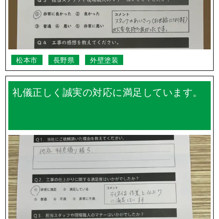
よくあるご質問
Q.
雨の日の作業はどうなりますか？
Q.
工事中は家の車はどうすればいいの？
Q.
何社か見積もりを取ったとき、各社面積が違うのはなぜ
ですか？
Q.
ご近所の方に挨拶って行ってもらえるの？
Q.
実際の工事期間はどのくらいですか？
一覧を見る
長野県のお客様の声