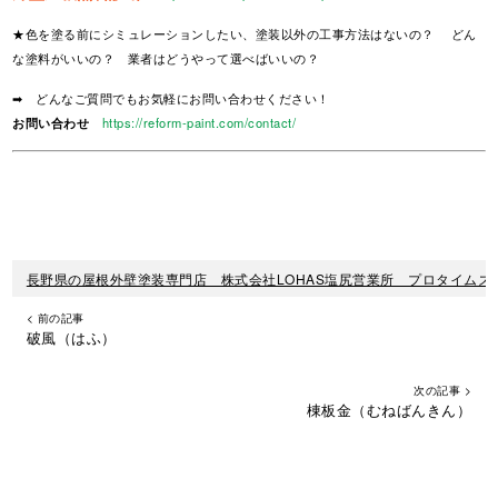
★色を塗る前にシミュレーションしたい、塗装以外の工事方法はないの？ どん
な塗料がいいの？ 業者はどうやって選べばいいの？
➡ どんなご質問でもお気軽にお問い合わせください！
お問い合わせ
https://reform-paint.com/contact/
長野県の屋根外壁塗装専門店 株式会社LOHAS塩尻営業所 プロタイムズ
< 前の記事
破風（はふ）
次の記事 >
棟板金（むねばんきん）