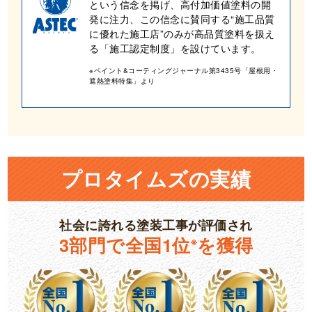
という信念を掲げ、高付加価値塗料の開
発に注力、この信念に賛同する“施工品質
に優れた施工店”のみが高品質塗料を扱え
る「施工認定制度」を設けています。
※ペイント&コーティングジャーナル第3435号「屋根用・
遮熱塗料特集」より
プロタイムズの実績
社会に誇れる塗装工事が評価され
3部門で全国1位
を獲得
※