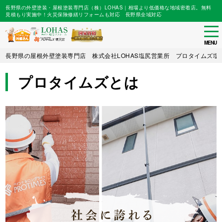
長野県の外壁塗装・屋根塗装専門店（株）LOHAS｜相場より低価格な地域密着店。無料
見積もり実施中！火災保険修繕リフォームも対応 長野県全域対応
tog
nav
MENU
Skip
長野県の屋根外壁塗装専門店 株式会社LOHAS塩尻営業所 プロタイムズ塩
to
main
プロタイムズとは
content