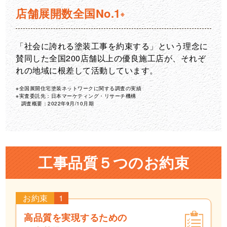
店舗展開数
全国No.1
※
「社会に誇れる塗装工事を約束する」という理念に
賛同した全国200店舗以上の優良施工店が、それぞ
れの地域に根差して活動しています。
※全国展開住宅塗装ネットワークに関する調査の実績
※実査委託先：日本マーケティング・リサーチ機構
調査概要：2022年9月/10月期
工事品質５つのお約束
お約束
1
高品質を実現するための