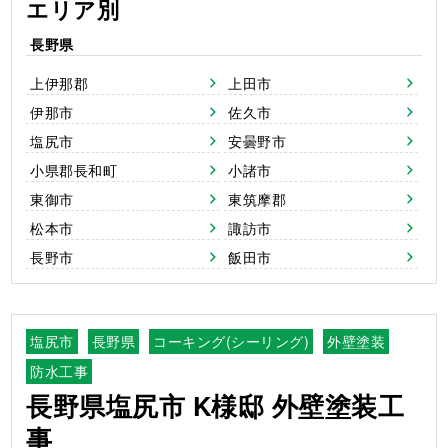
エリア別
長野県
上伊那郡
上田市
伊那市
佐久市
塩尻市
安曇野市
小県郡長和町
小諸市
東御市
東筑摩郡
松本市
諏訪市
長野市
飯田市
塩尻市
長野県
コーキング(シーリング)
外壁塗装
防水工事
長野県塩尻市 K様邸 外壁塗装工
事