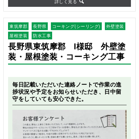
詳しく見る
東筑摩郡
長野県
コーキング(シーリング)
外壁塗装
屋根塗装
防水工事
長野県東筑摩郡 I様邸 外壁塗
装・屋根塗装・コーキング工事
Before
After
毎日記載いただいた連絡ノートで作業の進
捗状況や予定をお知らせいただき、日中留
守をしていても安心できた。