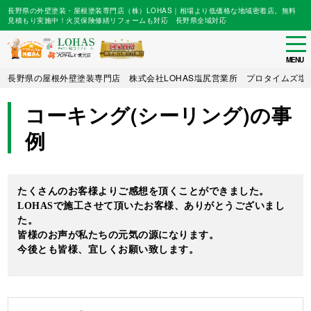
長野県の外壁塗装・屋根塗装専門店（株）LOHAS｜相場より低価格な地域密着店。無料
見積もり実施中！火災保険修繕リフォームも対応 長野県全域対応
tog
nav
MENU
Skip
長野県の屋根外壁塗装専門店 株式会社LOHAS塩尻営業所 プロタイムズ塩
to
main
コーキング(シーリング)の事
content
例
たくさんのお客様よりご感想を頂くことができました。
LOHASで施工させて頂いたお客様、ありがとうございまし
た。
皆様のお声が私たちの元気の源になります。
今後とも皆様、宜しくお願い致します。