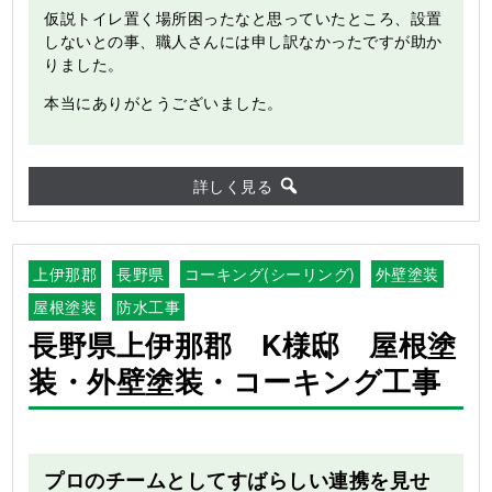
仮説トイレ置く場所困ったなと思っていたところ、設置
しないとの事、職人さんには申し訳なかったですが助か
りました。
本当にありがとうございました。
詳しく見る
上伊那郡
長野県
コーキング(シーリング)
外壁塗装
屋根塗装
防水工事
長野県上伊那郡 K様邸 屋根塗
装・外壁塗装・コーキング工事
Before
After
プロのチームとしてすばらしい連携を見せ