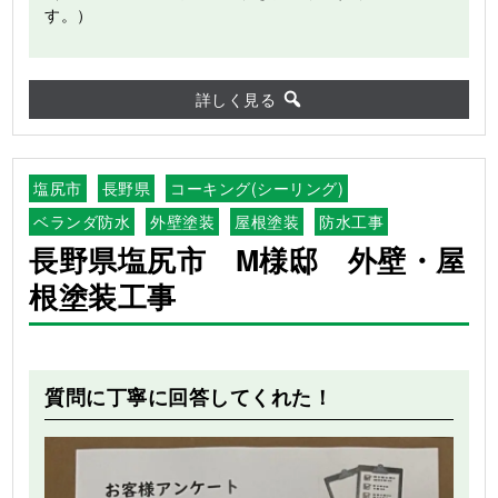
す。）
詳しく見る
塩尻市
長野県
コーキング(シーリング)
ベランダ防水
外壁塗装
屋根塗装
防水工事
長野県塩尻市 M様邸 外壁・屋
根塗装工事
Before
After
質問に丁寧に回答してくれた！