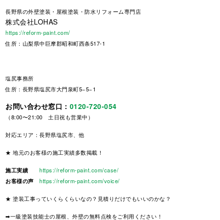
長野県
の外壁塗装・屋根塗装・防水リフォーム専門店
株式会社LOHAS
https://reform-paint.com/
住所：山梨県中巨摩郡昭和町西条517-1
塩尻事務所
住所：長野県塩尻市大門泉町5−5−1
お問い合わせ窓口：
0120-720-054
（8:00〜21:00 土日祝も営業中）
対応エリア：長野県塩尻市、他
★ 地元のお客様の施工実績多数掲載！
施工実績
https://reform-paint.com/case/
お客様の声
https://reform-paint.com/voice/
★ 塗装工事っていくらくらいなの？見積りだけでもいいのかな？
➡一級塗装技能士の屋根、外壁の無料点検をご利用ください！