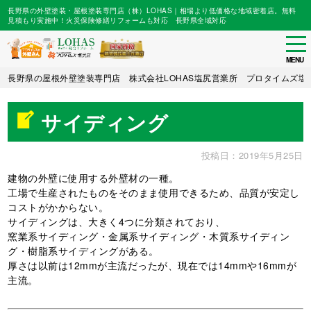
長野県の外壁塗装・屋根塗装専門店（株）LOHAS｜相場より低価格な地域密着店。無料
見積もり実施中！火災保険修繕リフォームも対応 長野県全域対応
tog
nav
MENU
Skip
長野県の屋根外壁塗装専門店 株式会社LOHAS塩尻営業所 プロタイムズ塩
to
main
サイディング
content
投稿日：2019年5月25日
建物の外壁に使用する外壁材の一種。
工場で生産されたものをそのまま使用できるため、品質が安定し
コストがかからない。
サイディングは、大きく4つに分類されており、
窯業系サイディング・金属系サイディング・木質系サイディン
グ・樹脂系サイディングがある。
厚さは以前は12mmが主流だったが、現在では14mmや16mmが
主流。