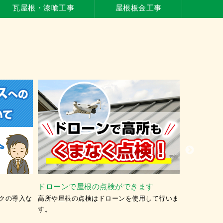
瓦屋根・漆喰工事
屋根板金工事
外壁塗装・屋根塗装の相場
カ
外壁塗装の相場価格を調べてみました。相場よ
塗
ができます
りも低価格な塗装工事が可能です。
大
ーンを使⽤して⾏いま