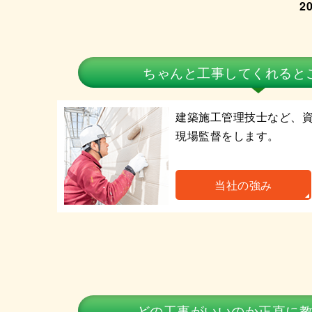
2
ちゃんと工事してくれる
と
建築施工管理技士など、
現場監督をします。
当社の強み
どの工事がいいのか
正直に