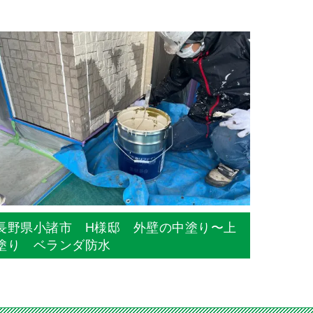
長野県小諸市 H様邸 外壁の中塗り〜上
塗り ベランダ防水