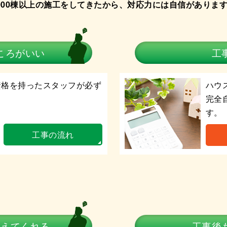
000棟
以上の施工をしてきたから、
対応力には自信がありま
ころがいい
工
資格を持ったスタッフが必ず
ハウ
完全
す。
工事の流れ
教えてくれる
工事後