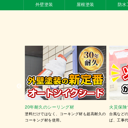
外壁塗装
屋根塗装
防水
グ材
火災保険で工事代金を軽減
キング材も超高耐久の
台風などの水災、風災で火災保険を利用すれ
ば、工事代金を軽減できるかもしれません。