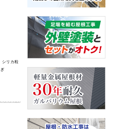
シリカ粒
防ぎ
！