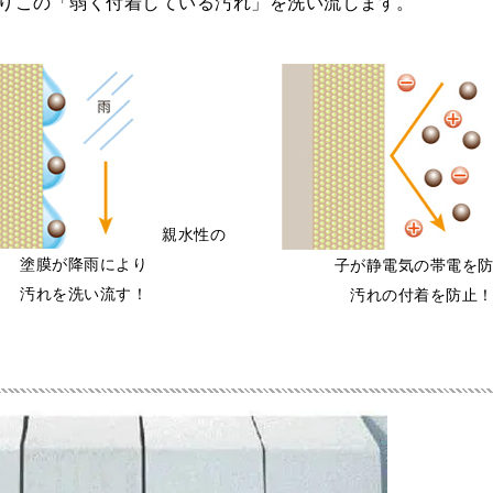
りこの「弱く付着している汚れ」を洗い流します。
親水性の
塗膜が降雨により
子が静電気の帯電を
汚れを洗い流す！
汚れの付着を防止