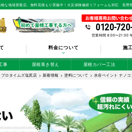
低価格な地域密着店。無料見積もり実施中！火災保険修繕リフォームも対応 長野
0120-720
営業時間 8:00〜21:00
て
料金について
施
工事
屋根葺き替え
屋根カバー工法
 プロタイムズ塩尻店
>
新着情報
>
塗料について
>
水谷ペイント ナノコ