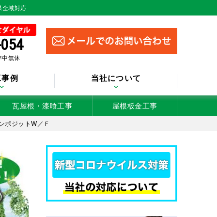
県全域対応
-054
 年中無休
工事例
当社について
瓦屋根・漆喰工事
屋根板金工事
ンポジットW／Ｆ