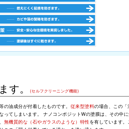
ます。
(セルフクリーニング機能)
等の油成分が付着したものです。
従来型塗料
の場合、この「
なってしまいます。 ナノコンポジットWの塗膜は、その中に
、
無機質的な（石やガラスのような）特性
を有しています。