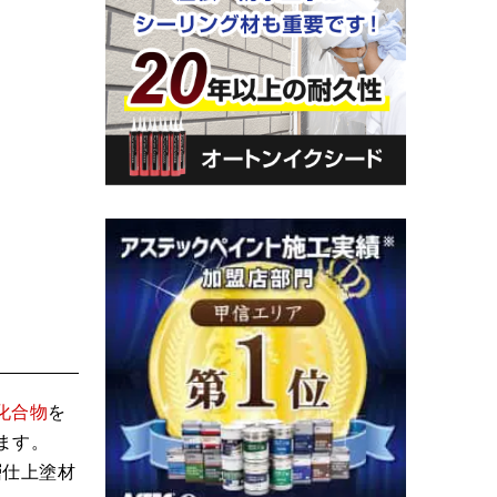
、
化合物
を
ます。
層仕上塗材