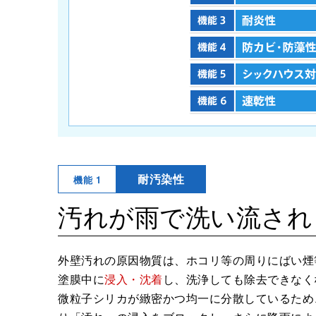
耐汚染性
機能 1
汚れが雨で洗い流され
外壁汚れの原因物質は、ホコリ等の周りにばい煙
塗膜中に
浸入・沈着
し、洗浄しても除去できなく
微粒子シリカが緻密かつ均一に分散しているため