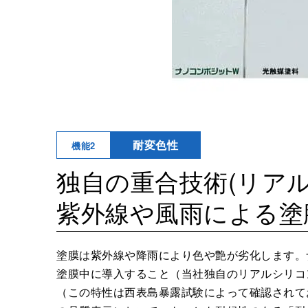
耐変色性
機能2
独自の重合技術(リア
紫外線や風雨による塗
塗膜は紫外線や降雨により色や艶が劣化します。
塗膜中に導入すること（当社独自のリアルシリコ
（この特性は西表島暴露試験によって確認されてお