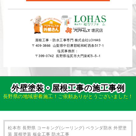
屋根工事・防水工事専門 株式会社LOHAS
〒409-3866 山梨県中巨摩郡昭和町西条517-1
塩尻事務所：
〒399-0742 長野県塩尻市大門泉町5−5−1
外壁塗装・屋根工事の施工事例
長野県の地域密着施工！ご依頼ありがとうございました！
松本市 長野県 コーキング(シーリング) ベランダ防水 外壁塗
装 屋根塗装 板金工事 防水工事