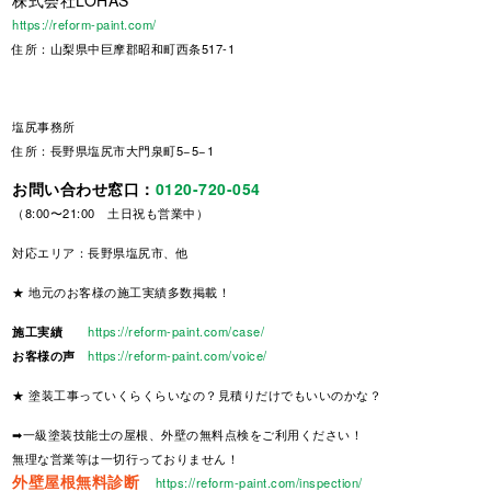
株式会社LOHAS
https://reform-paint.com/
住所：山梨県中巨摩郡昭和町西条517-1
塩尻事務所
住所：長野県塩尻市大門泉町5−5−1
お問い合わせ窓口：
0120-720-054
（8:00〜21:00 土日祝も営業中）
対応エリア：長野県塩尻市、他
★ 地元のお客様の施工実績多数掲載！
施工実績
https://reform-paint.com/case/
お客様の声
https://reform-paint.com/voice/
★ 塗装工事っていくらくらいなの？見積りだけでもいいのかな？
➡一級塗装技能士の屋根、外壁の無料点検をご利用ください！
無理な営業等は一切行っておりません！
外壁屋根無料診断
https://reform-paint.com/inspection/