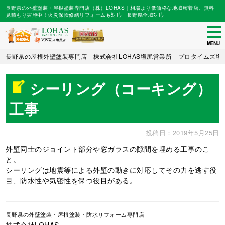
長野県の外壁塗装・屋根塗装専門店（株）LOHAS｜相場より低価格な地域密着店。無料
見積もり実施中！火災保険修繕リフォームも対応 長野県全域対応
tog
nav
MENU
Skip
長野県の屋根外壁塗装専門店 株式会社LOHAS塩尻営業所 プロタイムズ塩
to
main
シーリング（コーキング）
content
工事
投稿日：2019年5月25日
外壁同士のジョイント部分や窓ガラスの隙間を埋める工事のこ
と。
シーリングは地震等による外壁の動きに対応してその力を逃す役
目、防水性や気密性を保つ役目がある。
長野県
の外壁塗装・屋根塗装・防水リフォーム専門店