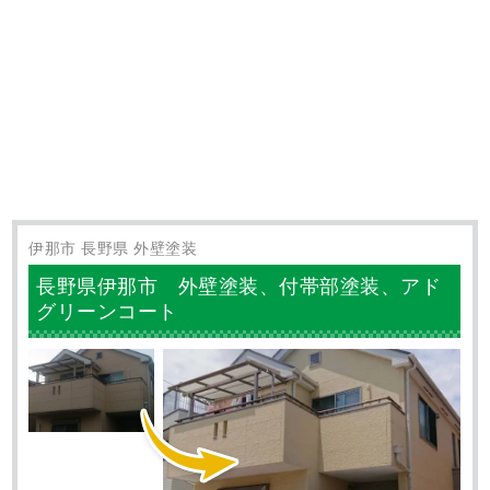
屋根工事・防水工事専門 株式会社LOHAS
〒409-3866 山梨県中巨摩郡昭和町西条517-1
塩尻事務所：
〒399-0742 長野県塩尻市大門泉町5−5−1
外壁塗装・屋根工事の施工事例
長野県の地域密着施工！ご依頼ありがとうございました！
塩尻市 長野県 コーキング(シーリング) 外壁塗装 屋根塗装
防水工事