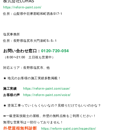
株式会社LOHAS
https://reform-paint.com/
住所：山梨県中巨摩郡昭和町西条517-1
塩尻事務所
住所：長野県塩尻市大門泉町5−5−1
お問い合わせ窓口：
0120-720-054
（8:00〜21:00 土日祝も営業中）
対応エリア：長野県塩尻市、他
★ 地元のお客様の施工実績多数掲載！
施工実績
https://reform-paint.com/case/
お客様の声
https://reform-paint.com/voice/
★ 塗装工事っていくらくらいなの？見積りだけでもいいのかな？
➡一級塗装技能士の屋根、外壁の無料点検をご利用ください！
無理な営業等は一切行っておりません！
外壁屋根無料診断
https://reform-paint.com/inspection/