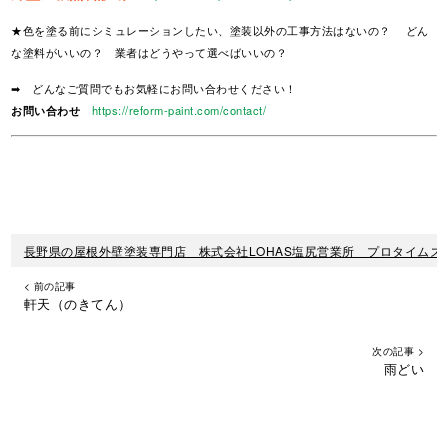
★色を塗る前にシミュレーションしたい、塗装以外の工事方法はないの？ どん
な塗料がいいの？ 業者はどうやって選べばいいの？
➡ どんなご質問でもお気軽にお問い合わせください！
お問い合わせ
https://reform-paint.com/contact/
長野県の屋根外壁塗装専門店 株式会社LOHAS塩尻営業所 プロタイムズ
< 前の記事
軒天（のきてん）
次の記事 >
雨どい