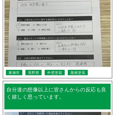
よくあるご質問
Q.
雨の日の作業はどうなりますか？
Q.
工事中は家の車はどうすればいいの？
Q.
何社か見積もりを取ったとき、各社面積が違うのはなぜ
ですか？
Q.
ご近所の方に挨拶って行ってもらえるの？
Q.
実際の工事期間はどのくらいですか？
一覧を見る
長野県のお客様の声