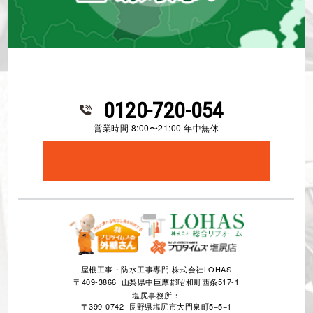
小県郡長和町
長野県
外壁塗装
屋根塗装
連日の猛暑の中、黙々と仕事されていて感
激でした。