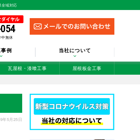
県全域対応
-054
 年中無休
工事例
当社について
瓦屋根・漆喰工事
屋根板金工事
9年5月25日