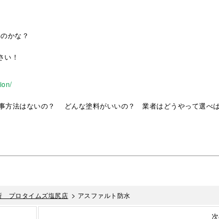
いのかな？
さい！
ion/
事方法はないの？ どんな塗料がいいの？ 業者はどうやって選べ
>
所 プロタイムズ塩尻店
アスファルト防水
次