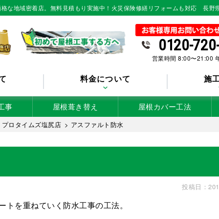
低価格な地域密着店。無料見積もり実施中！火災保険修繕リフォームも対応 長野
0120-720
営業時間 8:00〜21:00
て
料金について
施
工事
屋根葺き替え
屋根カバー工法
 プロタイムズ塩尻店
>
アスファルト防水
投稿日：201
ートを重ねていく防水工事の工法。