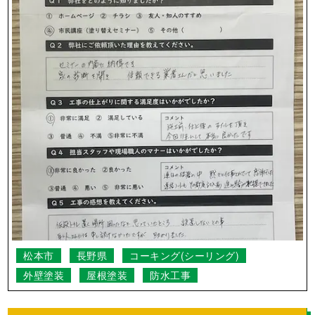
松本市
長野県
コーキング(シーリング)
外壁塗装
屋根塗装
防水工事