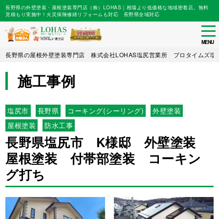
長野県の外壁塗装・屋根塗装専門店（株）LOHAS｜相場より低価格な地域密着店。無料
見積もり実施中！火災保険修繕リフォームも対応 長野県全域対応
tog
nav
MENU
Skip
長野県の屋根外壁塗装専門店 株式会社LOHAS塩尻営業所 プロタイムズ塩
to
main
施工事例
content
塩尻市
長野県
コーキング(シーリング)
外壁塗装
屋根塗装
防水工事
長野県塩尻市 K様邸 外壁塗装
屋根塗装 付帯部塗装 コーキン
グ打ち