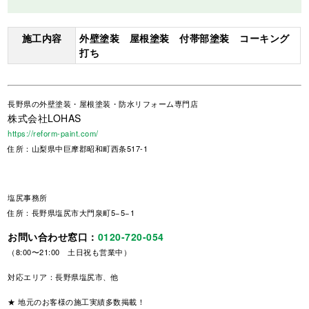
施工内容
外壁塗装 屋根塗装 付帯部塗装 コーキング
打ち
長野県
の外壁塗装・屋根塗装・防水リフォーム専門店
株式会社LOHAS
https://reform-paint.com/
住所：山梨県中巨摩郡昭和町西条517-1
塩尻事務所
住所：長野県塩尻市大門泉町5−5−1
お問い合わせ窓口：
0120-720-054
（8:00〜21:00 土日祝も営業中）
対応エリア：長野県塩尻市、他
★ 地元のお客様の施工実績多数掲載！