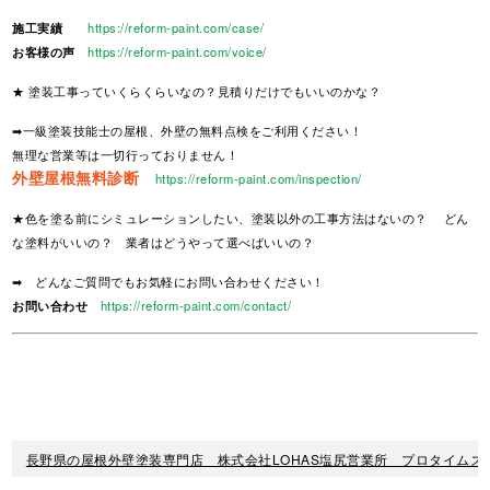
施工実績
https://reform-paint.com/case/
お客様の声
https://reform-paint.com/voice/
★ 塗装工事っていくらくらいなの？見積りだけでもいいのかな？
➡一級塗装技能士の屋根、外壁の無料点検をご利用ください！
無理な営業等は一切行っておりません！
外壁屋根無料診断
https://reform-paint.com/inspection/
★色を塗る前にシミュレーションしたい、塗装以外の工事方法はないの？ どん
な塗料がいいの？ 業者はどうやって選べばいいの？
➡ どんなご質問でもお気軽にお問い合わせください！
お問い合わせ
https://reform-paint.com/contact/
長野県の屋根外壁塗装専門店 株式会社LOHAS塩尻営業所 プロタイムズ