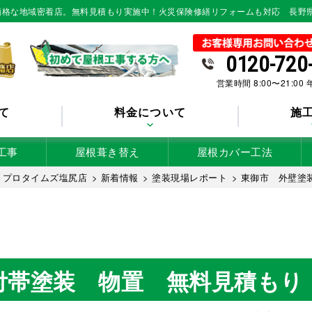
低価格な地域密着店。無料見積もり実施中！火災保険修繕リフォームも対応 長野
0120-720
営業時間 8:00〜21:00
て
料金について
施
工事
屋根葺き替え
屋根カバー工法
 プロタイムズ塩尻店
>
新着情報
>
塗装現場レポート
>
東御市 外壁塗
付帯塗装 物置 無料見積もり