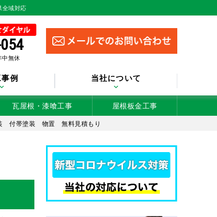
県全域対応
-054
 年中無休
工事例
当社について
瓦屋根・漆喰工事
屋根板金工事
装 付帯塗装 物置 無料見積もり