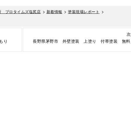
>
>
>
所 プロタイムズ塩尻店
新着情報
塗装現場レポート
次
もり
長野県茅野市 外壁塗装 上塗り 付帯塗装 無料