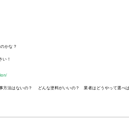
いのかな？
さい！
ion/
事方法はないの？ どんな塗料がいいの？ 業者はどうやって選べ