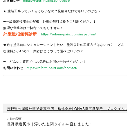
お客様の声
https://reform-paint.com/voice/
★ 塗装工事っていくらくらいなの？見積りだけでもいいのかな？
➡一級塗装技能士の屋根、外壁の無料点検をご利用ください！
無理な営業等は一切行っておりません！
外壁屋根無料診断
https://reform-paint.com/inspection/
★色を塗る前にシミュレーションしたい、塗装以外の工事方法はないの？ どん
な塗料がいいの？ 業者はどうやって選べばいいの？
➡ どんなご質問でもお気軽にお問い合わせください！
お問い合わせ
https://reform-paint.com/contact/
長野県の屋根外壁塗装専門店 株式会社LOHAS塩尻営業所 プロタイムズ
< 前の記事
長野県塩尻市｜浮いた玄関タイルを直しました！