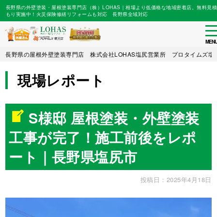
長野県の外壁塗装・屋根塗装専門店（株）LOHAS｜相場より低価格な地域密着店。無料見積
もり実施中！火災保険修繕リフォームも対応 長野県全域対応
to
na
MEN
Skip
長野県の屋根外壁塗装専門店 株式会社LOHAS塩尻営業所 プロタイムズ塩
to
main
現場レポート
content
S様邸 屋根塗装・外壁塗装
工事が完了！施工前後をレポ
ート｜長野県塩尻市
投稿日：2025年4月18日