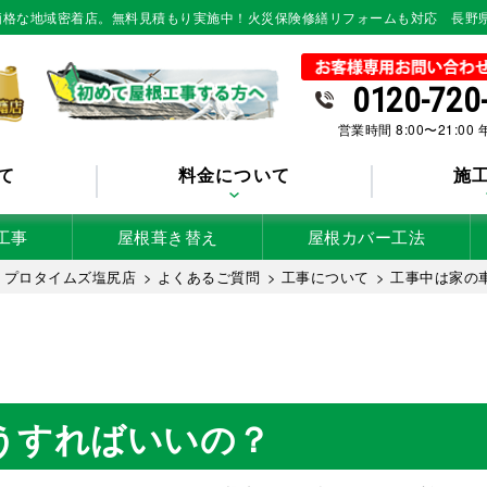
低価格な地域密着店。無料見積もり実施中！火災保険修繕リフォームも対応 長野
0120-720
営業時間 8:00〜21:00
て
料金について
施
工事
屋根葺き替え
屋根カバー工法
 プロタイムズ塩尻店
>
よくあるご質問
>
工事について
>
工事中は家の
うすればいいの？