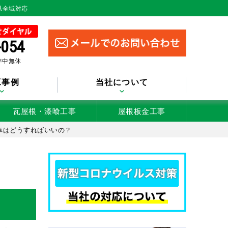
県全域対応
-054
 年中無休
工事例
当社について
瓦屋根・漆喰工事
屋根板金工事
車はどうすればいいの？