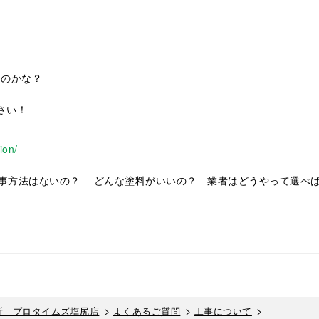
いのかな？
さい！
ion/
事方法はないの？ どんな塗料がいいの？ 業者はどうやって選べ
>
>
>
所 プロタイムズ塩尻店
よくあるご質問
工事について