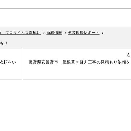
>
>
>
所 プロタイムズ塩尻店
新着情報
塗装現場レポート
もり
次
依頼をい
長野県安曇野市 屋根葺き替え工事の見積もり依頼を