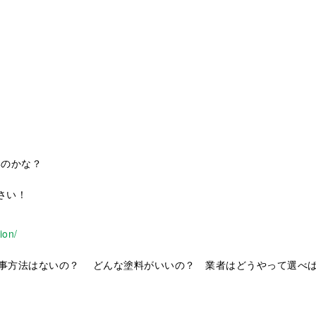
いのかな？
さい！
ion/
事方法はないの？ どんな塗料がいいの？ 業者はどうやって選べ