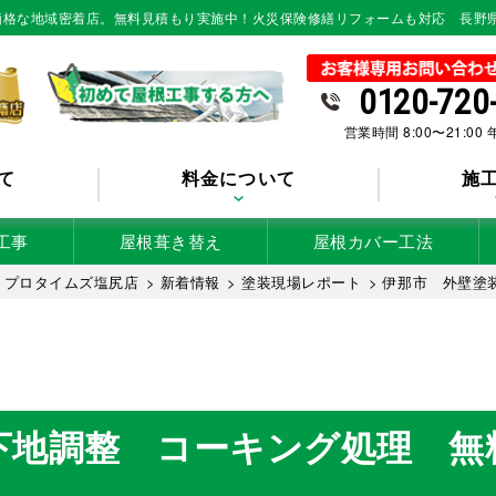
低価格な地域密着店。無料見積もり実施中！火災保険修繕リフォームも対応 長野
0120-720
営業時間 8:00〜21:00
て
料金について
施
工事
屋根葺き替え
屋根カバー工法
 プロタイムズ塩尻店
>
新着情報
>
塗装現場レポート
>
伊那市 外壁塗
下地調整 コーキング処理 無