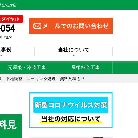
県全域対応
-054
 年中無休
工事例
当社について
瓦屋根・漆喰工事
屋根板金工事
装 下地調整 コーキング処理 無料見積もり
料見