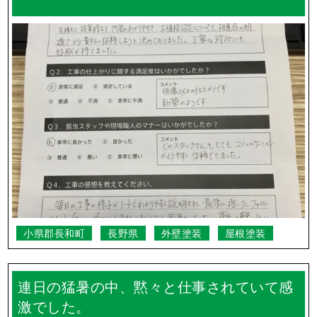
小県郡長和町
長野県
外壁塗装
屋根塗装
連日の猛暑の中、黙々と仕事されていて感
激でした。