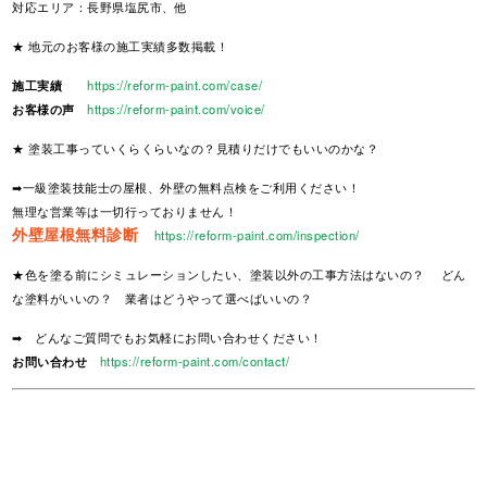
対応エリア：長野県塩尻市、他
★ 地元のお客様の施工実績多数掲載！
施工実績
https://reform-paint.com/case/
お客様の声
https://reform-paint.com/voice/
★ 塗装工事っていくらくらいなの？見積りだけでもいいのかな？
➡一級塗装技能士の屋根、外壁の無料点検をご利用ください！
無理な営業等は一切行っておりません！
外壁屋根無料診断
https://reform-paint.com/inspection/
★色を塗る前にシミュレーションしたい、塗装以外の工事方法はないの？ どん
な塗料がいいの？ 業者はどうやって選べばいいの？
➡ どんなご質問でもお気軽にお問い合わせください！
お問い合わせ
https://reform-paint.com/contact/