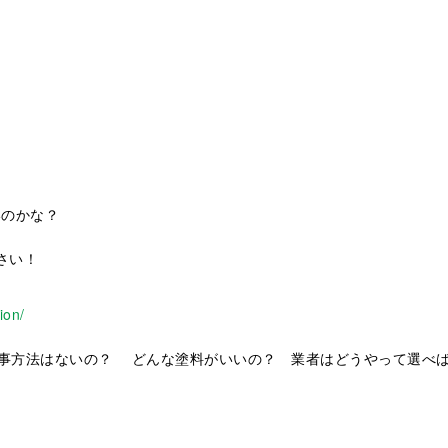
いのかな？
さい！
ion/
事方法はないの？ どんな塗料がいいの？ 業者はどうやって選べ