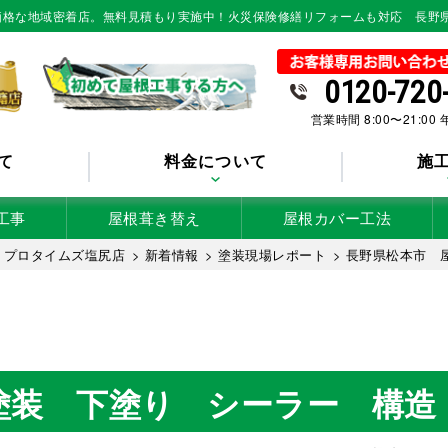
低価格な地域密着店。無料見積もり実施中！火災保険修繕リフォームも対応 長野
0120-720
営業時間 8:00〜21:00
て
料金について
施
工事
屋根葺き替え
屋根カバー工法
 プロタイムズ塩尻店
>
新着情報
>
塗装現場レポート
>
長野県松本市 
塗装 下塗り シーラー 構造