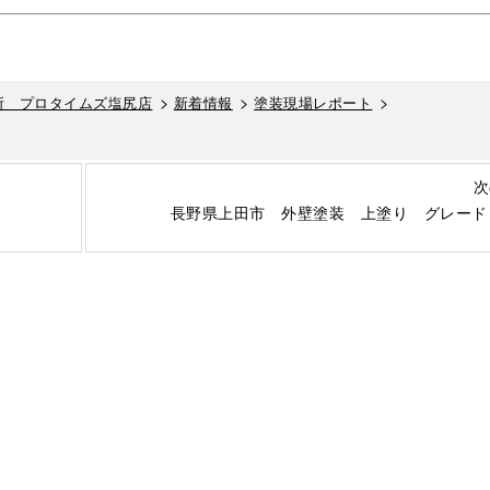
>
>
>
所 プロタイムズ塩尻店
新着情報
塗装現場レポート
次
長野県上田市 外壁塗装 上塗り グレード