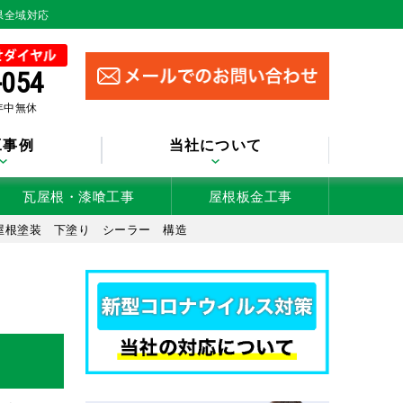
県全域対応
-054
 年中無休
工事例
当社について
瓦屋根・漆喰工事
屋根板金工事
屋根塗装 下塗り シーラー 構造