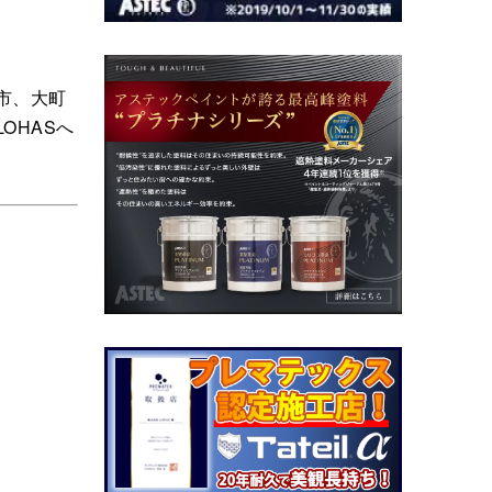
市、大町
OHASへ