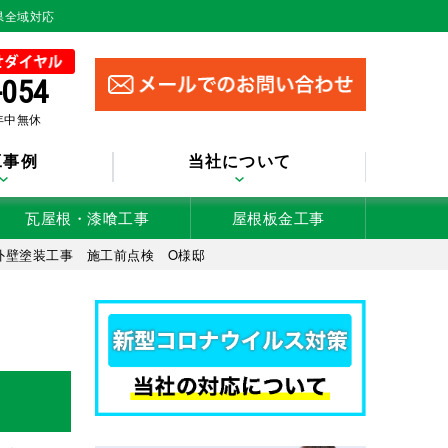
県全域対応
-054
 年中無休
工事例
当社について
瓦屋根・漆喰工事
屋根板金工事
外壁塗装工事 施工前点検 O様邸