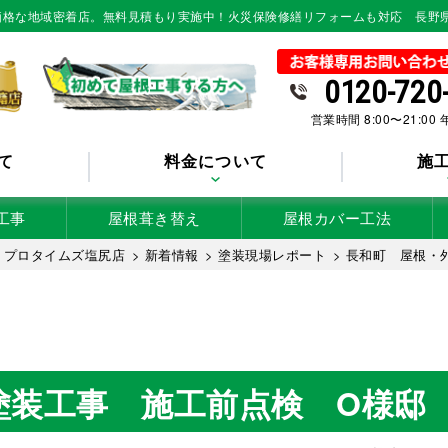
低価格な地域密着店。無料見積もり実施中！火災保険修繕リフォームも対応 長野
0120-720
営業時間 8:00〜21:00
て
料金について
施
工事
屋根葺き替え
屋根カバー工法
 プロタイムズ塩尻店
>
新着情報
>
塗装現場レポート
>
長和町 屋根・
塗装工事 施工前点検 O様邸