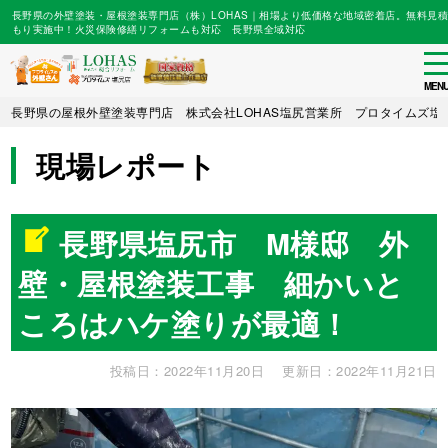
長野県の外壁塗装・屋根塗装専門店（株）LOHAS｜相場より低価格な地域密着店。無料見積
もり実施中！火災保険修繕リフォームも対応 長野県全域対応
to
na
MEN
Skip
長野県の屋根外壁塗装専門店 株式会社LOHAS塩尻営業所 プロタイムズ塩
to
main
現場レポート
content
長野県塩尻市 M様邸 外
壁・屋根塗装工事 細かいと
ころはハケ塗りが最適！
投稿日：2022年11月20日
更新日：2022年11月21日