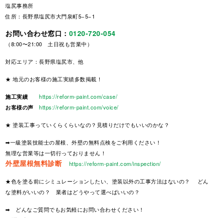
塩尻事務所
住所：長野県塩尻市大門泉町5−5−1
お問い合わせ窓口：
0120-720-054
（8:00〜21:00 土日祝も営業中）
対応エリア：長野県塩尻市、他
★ 地元のお客様の施工実績多数掲載！
施工実績
https://reform-paint.com/case/
お客様の声
https://reform-paint.com/voice/
★ 塗装工事っていくらくらいなの？見積りだけでもいいのかな？
➡一級塗装技能士の屋根、外壁の無料点検をご利用ください！
無理な営業等は一切行っておりません！
外壁屋根無料診断
https://reform-paint.com/inspection/
★色を塗る前にシミュレーションしたい、塗装以外の工事方法はないの？ どん
な塗料がいいの？ 業者はどうやって選べばいいの？
➡ どんなご質問でもお気軽にお問い合わせください！