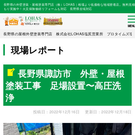
長野県の外壁塗装・屋根塗装専門店（株）LOHAS｜相場より低価格な地域密着店。無料見積
もり実施中！火災保険修繕リフォームも対応 長野県全域対応
to
na
MEN
Skip
長野県の屋根外壁塗装専門店 株式会社LOHAS塩尻営業所 プロタイムズ塩
to
main
現場レポート
content
長野県諏訪市 外壁・屋根
塗装工事 足場設置〜高圧洗
浄
投稿日：2022年12月16日
更新日：2022年12月18日