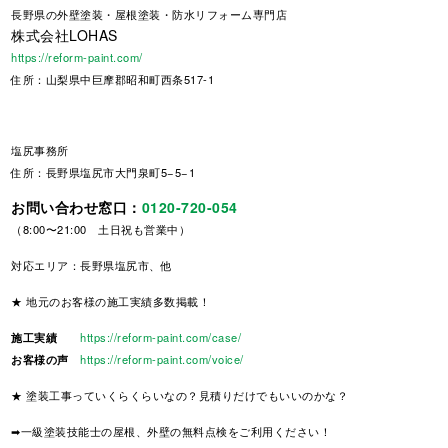
長野県
の外壁塗装・屋根塗装・防水リフォーム専門店
株式会社LOHAS
https://reform-paint.com/
住所：山梨県中巨摩郡昭和町西条517-1
塩尻事務所
住所：長野県塩尻市大門泉町5−5−1
お問い合わせ窓口：
0120-720-054
（8:00〜21:00 土日祝も営業中）
対応エリア：長野県塩尻市、他
★ 地元のお客様の施工実績多数掲載！
施工実績
https://reform-paint.com/case/
お客様の声
https://reform-paint.com/voice/
★ 塗装工事っていくらくらいなの？見積りだけでもいいのかな？
➡一級塗装技能士の屋根、外壁の無料点検をご利用ください！