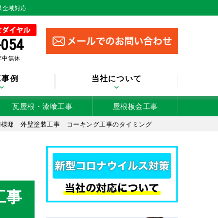
県全域対応
-054
 年中無休
工事例
当社について
瓦屋根・漆喰工事
屋根板金工事
H様邸 外壁塗装工事 コーキング工事のタイミング
工事