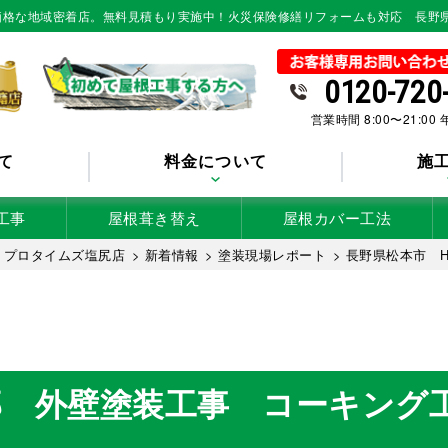
低価格な地域密着店。無料見積もり実施中！火災保険修繕リフォームも対応 長野
0120-720
営業時間 8:00〜21:00
て
料金について
施
工事
屋根葺き替え
屋根カバー工法
 プロタイムズ塩尻店
>
新着情報
>
塗装現場レポート
>
長野県松本市 
邸 外壁塗装工事 コーキング