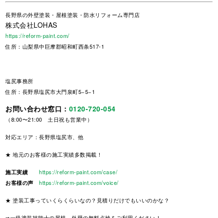
長野県
の外壁塗装・屋根塗装・防水リフォーム専門店
株式会社LOHAS
https://reform-paint.com/
住所：山梨県中巨摩郡昭和町西条517-1
塩尻事務所
住所：長野県塩尻市大門泉町5−5−1
お問い合わせ窓口：
0120-720-054
（8:00〜21:00 土日祝も営業中）
対応エリア：長野県塩尻市、他
★ 地元のお客様の施工実績多数掲載！
施工実績
https://reform-paint.com/case/
お客様の声
https://reform-paint.com/voice/
★ 塗装工事っていくらくらいなの？見積りだけでもいいのかな？
➡一級塗装技能士の屋根、外壁の無料点検をご利用ください！