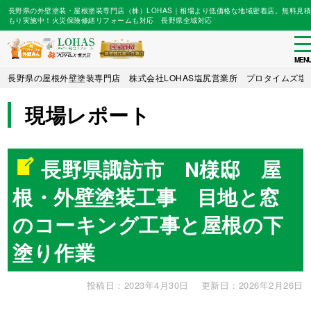
長野県の外壁塗装・屋根塗装専門店（株）LOHAS｜相場より低価格な地域密着店。無料見積
もり実施中！火災保険修繕リフォームも対応 長野県全域対応
to
na
MEN
Skip
長野県の屋根外壁塗装専門店 株式会社LOHAS塩尻営業所 プロタイムズ塩
to
main
現場レポート
content
長野県諏訪市 N様邸 屋
根・外壁塗装工事 目地と窓
のコーキング工事と屋根の下
塗り作業
投稿日：2023年4月30日
更新日：2026年2月26日