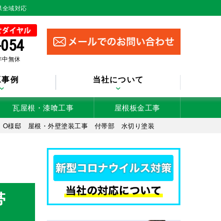
県全域対応
-054
 年中無休
工事例
当社について
瓦屋根・漆喰工事
屋根板金工事
 O様邸 屋根・外壁塗装工事 付帯部 水切り塗装
帯