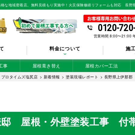
低価格な地域密着店。無料見積もり実施中！火災保険修繕リフォームも対応 長野
0120-720
営業時間 8:00〜21:00
て
料金について
施
工事
屋根葺き替え
屋根カバー工法
 プロタイムズ塩尻店
>
新着情報
>
塗装現場レポート
>
長野県上伊那郡
様邸 屋根・外壁塗装工事 付