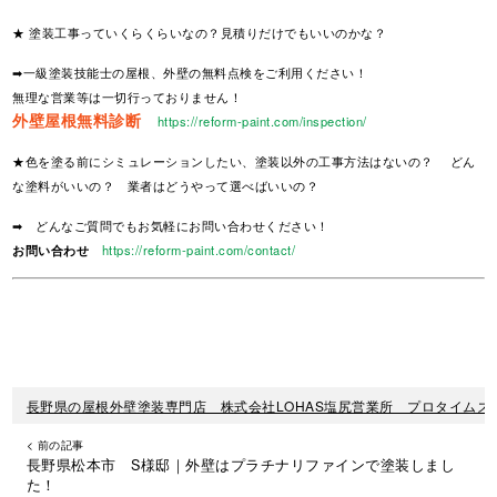
★ 塗装工事っていくらくらいなの？見積りだけでもいいのかな？
➡一級塗装技能士の屋根、外壁の無料点検をご利用ください！
無理な営業等は一切行っておりません！
外壁屋根無料診断
https://reform-paint.com/inspection/
★色を塗る前にシミュレーションしたい、塗装以外の工事方法はないの？ どん
な塗料がいいの？ 業者はどうやって選べばいいの？
➡ どんなご質問でもお気軽にお問い合わせください！
お問い合わせ
https://reform-paint.com/contact/
長野県の屋根外壁塗装専門店 株式会社LOHAS塩尻営業所 プロタイムズ
< 前の記事
長野県松本市 S様邸｜外壁はプラチナリファインで塗装しまし
た！