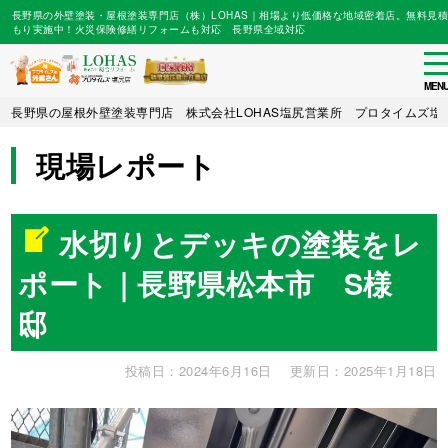
長野県の外壁塗装・屋根塗装専門店（株）LOHAS｜相場より低価格な地域密着店。無料見積
もり実施中！火災保険修繕リフォームも対応 長野県全域対応
to
na
MEN
Skip
長野県の屋根外壁塗装専門店 株式会社LOHAS塩尻営業所 プロタイムズ塩
to
main
現場レポート
content
水切りとデッキの塗装をレ
ポート｜長野県松本市 S様
邸
投稿日：2024年6月16日
更新日：2025年1月18日