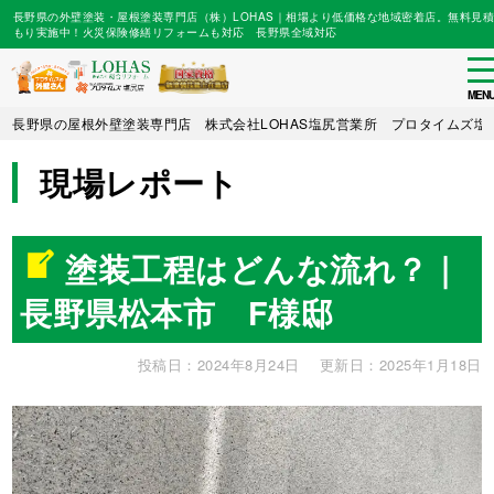
長野県の外壁塗装・屋根塗装専門店（株）LOHAS｜相場より低価格な地域密着店。無料見積
もり実施中！火災保険修繕リフォームも対応 長野県全域対応
to
na
MEN
Skip
長野県の屋根外壁塗装専門店 株式会社LOHAS塩尻営業所 プロタイムズ塩
to
main
現場レポート
content
塗装工程はどんな流れ？｜
長野県松本市 F様邸
投稿日：2024年8月24日
更新日：2025年1月18日