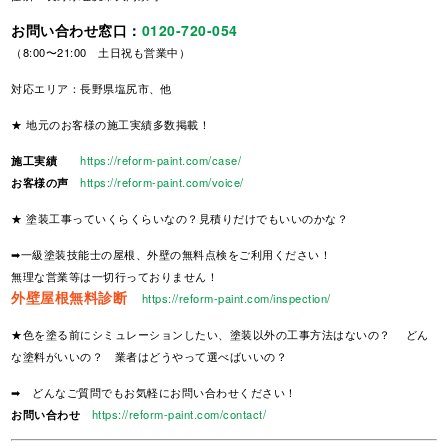
お問い合わせ窓口：
0120-720-054
（8:00〜21:00 土日祝も営業中）
対応エリア：長野県塩尻市、他
★ 地元のお客様の施工実績多数掲載！
施工実績
https://reform-paint.com/case/
お客様の声
https://reform-paint.com/voice/
★ 塗装工事っていくらくらいなの？見積りだけでもいいのかな？
➡一級塗装技能士の屋根、外壁の無料点検をご利用ください！
無理な営業等は一切行っておりません！
外壁屋根無料診断
https://reform-paint.com/inspection/
★色を塗る前にシミュレーションしたい、塗装以外の工事方法はないの？ どん
な塗料がいいの？ 業者はどうやって選べばいいの？
➡ どんなご質問でもお気軽にお問い合わせください！
お問い合わせ
https://reform-paint.com/contact/