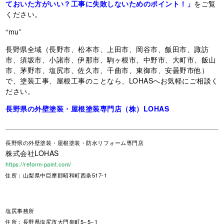
ておいた方がいい？工事に失敗しないためのポイント！」
をご覧
ください。
“mu”
長野県全域（長野市、松本市、上田市、岡谷市、飯田市、諏訪
市、須坂市、小諸市、伊那市、駒ヶ根市、中野市、大町市、飯山
市、茅野市、塩尻市、佐久市、千曲市、東御市、安曇野市他）
で、塗装工事、屋根工事のことなら、LOHASへお気軽にご相談く
ださい。
長野県の外壁塗装・屋根塗装専門店（株）LOHAS
長野県
の外壁塗装・屋根塗装・防水リフォーム専門店
株式会社LOHAS
https://reform-paint.com/
住所：山梨県中巨摩郡昭和町西条517-1
塩尻事務所
住所：長野県塩尻市大門泉町5−5−1