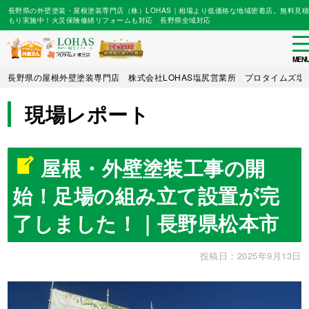
長野県の外壁塗装・屋根塗装専門店（株）LOHAS｜相場より低価格な地域密着店。無料見積
もり実施中！火災保険修繕リフォームも対応 長野県全域対応
to
na
MEN
Skip
長野県の屋根外壁塗装専門店 株式会社LOHAS塩尻営業所 プロタイムズ塩
to
main
現場レポート
content
屋根・外壁塗装工事の開
始！足場の組み立て設置が完
了しました！｜長野県松本市
投稿日：2025年9月13日