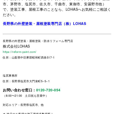
市、茅野市、塩尻市、佐久市、千曲市、東御市、安曇野市他）
で、塗装工事、屋根工事のことなら、LOHASへお気軽にご相談く
ださい。
長野県の外壁塗装・屋根塗装専門店（株）LOHAS
長野県
の外壁塗装・屋根塗装・防水リフォーム専門店
株式会社LOHAS
https://reform-paint.com/
住所：山梨県中巨摩郡昭和町西条517-1
塩尻事務所
住所：長野県塩尻市大門泉町5−5−1
お問い合わせ窓口：
0120-720-054
（8:00〜21:00 土日祝も営業中）
対応エリア：長野県塩尻市、他
★ 地元のお客様の施工実績多数掲載！