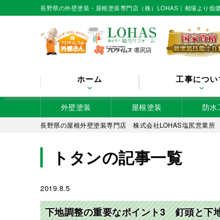
長野県の外壁塗装・屋根塗装専門店（株）LOHAS｜相場より
ホーム
工事につい
外壁塗装
屋根塗装
防水
長野県の屋根外壁塗装専門店 株式会社LOHAS塩尻営業所
トタンの記事一覧
2019.8.5
下地調整の重要なポイント3 釘頭と下