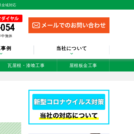
県全域対応
-054
 年中無休
工事例
当社について
瓦屋根・漆喰工事
屋根板金工事