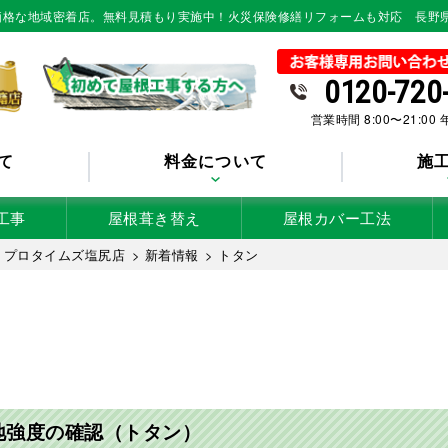
低価格な地域密着店。無料見積もり実施中！火災保険修繕リフォームも対応 長野
0120-720
営業時間 8:00〜21:00
て
料金について
施
工事
屋根葺き替え
屋根カバー工法
 プロタイムズ塩尻店
>
新着情報
>
トタン
地強度の確認（トタン）