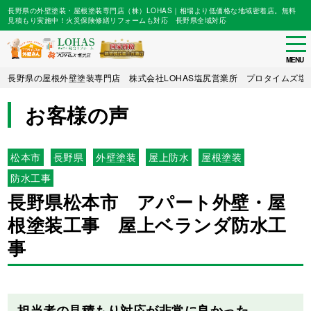
長野県の外壁塗装・屋根塗装専門店（株）LOHAS｜相場より低価格な地域密着店。無料
見積もり実施中！火災保険修繕リフォームも対応 長野県全域対応
tog
nav
MENU
Skip
長野県の屋根外壁塗装専門店 株式会社LOHAS塩尻営業所 プロタイムズ塩
to
main
お客様の声
content
松本市
長野県
外壁塗装
屋上防水
屋根塗装
防水工事
長野県松本市 アパート外壁・屋
根塗装工事 屋上ベランダ防水工
事
Before
After