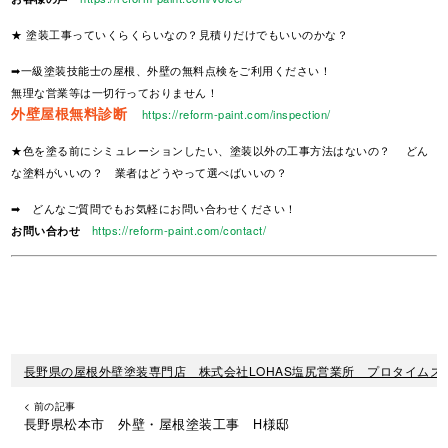
★ 塗装工事っていくらくらいなの？見積りだけでもいいのかな？
➡一級塗装技能士の屋根、外壁の無料点検をご利用ください！
無理な営業等は一切行っておりません！
外壁屋根無料診断
https://reform-paint.com/inspection/
★色を塗る前にシミュレーションしたい、塗装以外の工事方法はないの？ どん
な塗料がいいの？ 業者はどうやって選べばいいの？
➡ どんなご質問でもお気軽にお問い合わせください！
お問い合わせ
https://reform-paint.com/contact/
長野県の屋根外壁塗装専門店 株式会社LOHAS塩尻営業所 プロタイムズ
< 前の記事
長野県松本市 外壁・屋根塗装工事 H様邸