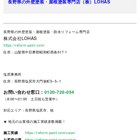
長野県の外壁塗装・屋根塗装専門店（株）LOHAS
長野県
の外壁塗装・屋根塗装・防水リフォーム専門店
株式会社LOHAS
https://reform-paint.com/
住所：山梨県中巨摩郡昭和町西条517-1
塩尻事務所
住所：長野県塩尻市大門泉町5−5−1
お問い合わせ窓口：
0120-720-054
（8:00〜21:00 土日祝も営業中）
対応エリア：長野県塩尻市、他
★ 地元のお客様の施工実績多数掲載！
施工実績
https://reform-paint.com/case/
お客様の声
https://reform-paint.com/voice/