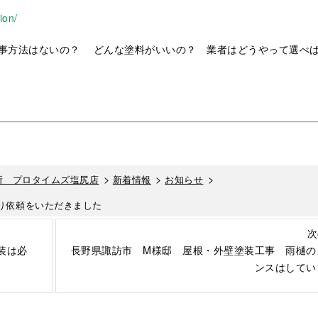
ion/
事方法はないの？ どんな塗料がいいの？ 業者はどうやって選べ
>
>
>
所 プロタイムズ塩尻店
新着情報
お知らせ
り依頼をいただきました
次
装は必
長野県諏訪市 M様邸 屋根・外壁塗装工事 雨樋の
ンスはしてい