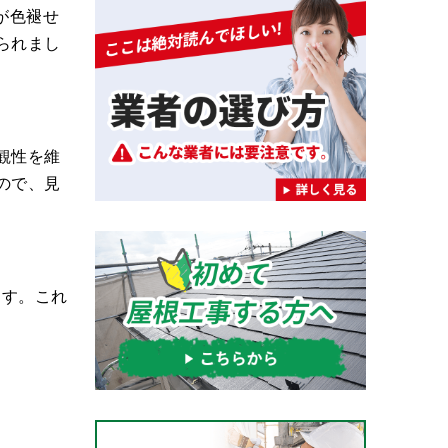
が色褪せ
られまし
観性を維
ので、見
ます。これ