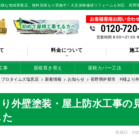
低価格な地域密着店。無料見積もり実施中！火災保険修繕リフォームも対応 長野
0120-720
営業時間 8:00〜21:00
て
料金について
施
工事
屋根葺き替え
屋根カバー工法
 プロタイムズ塩尻店
>
新着情報
>
お知らせ
>
長野県伊那市 H様より
より外壁塗装・屋上防水工事の
した
投稿日：202