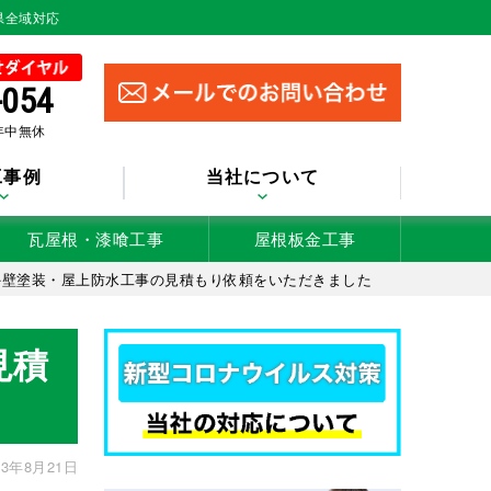
県全域対応
-054
 年中無休
工事例
当社について
瓦屋根・漆喰工事
屋根板金工事
外壁塗装・屋上防水工事の見積もり依頼をいただきました
見積
3年8月21日