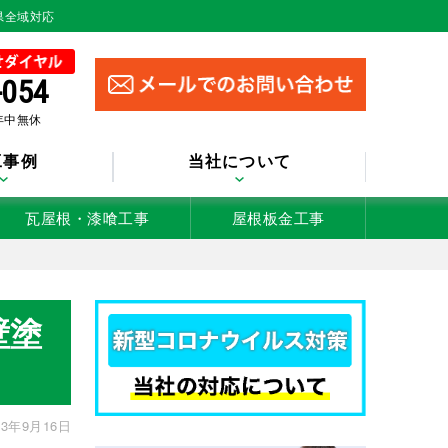
県全域対応
-054
 年中無休
工事例
当社について
瓦屋根・漆喰工事
屋根板金工事
壁塗
3年9月16日