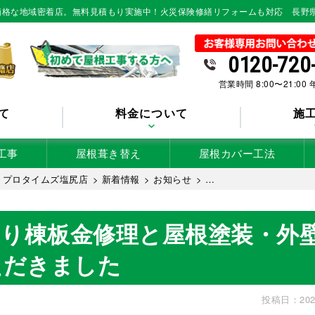
低価格な地域密着店。無料見積もり実施中！火災保険修繕リフォームも対応 長野
0120-720
営業時間 8:00〜21:00
て
料金について
施
工事
屋根葺き替え
屋根カバー工法
 プロタイムズ塩尻店
>
新着情報
>
お知らせ
>
見積もり依頼をいただきました
より棟板金修理と屋根塗装・外
ただきました
投稿日：202