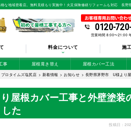
低価格な地域密着店。無料見積もり実施中！火災保険修繕リフォームも対応 長野
0120-720
営業時間 8:00〜21:00
て
料金について
施
工事
屋根葺き替え
屋根カバー工法
 プロタイムズ塩尻店
>
新着情報
>
お知らせ
>
長野県茅野市 U様より
より屋根カバー工事と外壁塗装
ました
投稿日：202