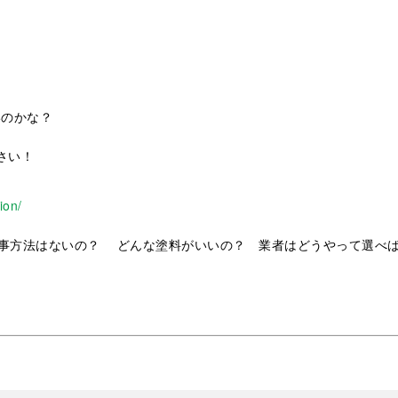
いのかな？
さい！
ion/
事方法はないの？ どんな塗料がいいの？ 業者はどうやって選べ