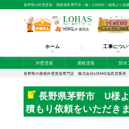
長野県の外壁塗装・屋根塗装専門店（株）LOHAS｜相場より
ホーム
工事につい
外壁塗装
屋根塗装
防水
長野県の屋根外壁塗装専門店 株式会社LOHAS塩尻営業所
長野県茅野市 U様
積もり依頼をいただき