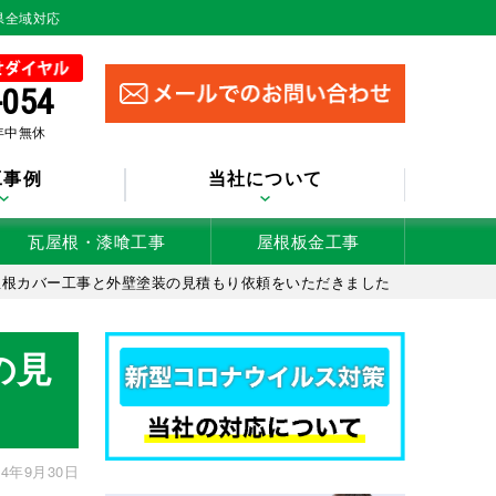
県全域対応
-054
 年中無休
工事例
当社について
瓦屋根・漆喰工事
屋根板金工事
屋根カバー工事と外壁塗装の見積もり依頼をいただきました
の見
4年9月30日