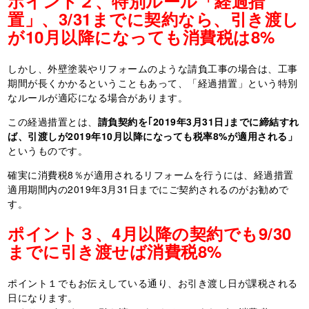
ポイント２、特別ルール「経過措
置」、
3/31
までに契約なら、引き渡し
が10月以降になっても消費税は
8%
しかし、外壁塗装やリフォームのような請負工事の場合は、工事
期間が長くかかるということもあって、「経過措置」という特別
なルールが適応になる場合があります。
この経過措置とは、
請負契約を｢
2019
年
3
月
31
日｣までに締結すれ
ば、引渡しが
2019
年
10
月以降になっても税率
8%
が適用される」
というものです。
確実に消費税
8
％が適用されるリフォームを行うには、経過措置
適用期間内の
2019
年
3
月
31
日までにご契約されるのがお勧めで
す。
ポイント３、
4
月以降の契約でも
9/30
までに引き渡せば消費税
8%
ポイント１でもお伝えしている通り、お引き渡し日が課税される
日になります。