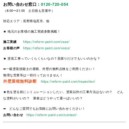
お問い合わせ窓口：
0120-720-054
（8:00〜21:00 土日祝も営業中）
対応エリア：長野県塩尻市、他
★ 地元のお客様の施工実績多数掲載！
施工実績
https://reform-paint.com/case/
お客様の声
https://reform-paint.com/voice/
★ 塗装工事っていくらくらいなの？見積りだけでもいいのかな？
➡一級塗装技能士の屋根、外壁の無料点検をご利用ください！
無理な営業等は一切行っておりません！
外壁屋根無料診断
https://reform-paint.com/inspection/
★色を塗る前にシミュレーションしたい、塗装以外の工事方法はないの？ どん
な塗料がいいの？ 業者はどうやって選べばいいの？
➡ どんなご質問でもお気軽にお問い合わせください！
お問い合わせ
https://reform-paint.com/contact/