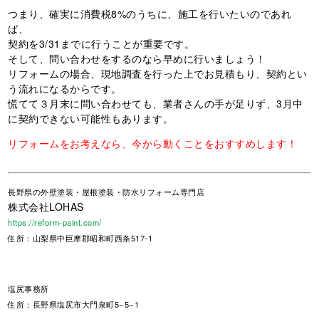
つまり、確実に消費税
8%
のうちに、施工を行いたいのであれ
ば、
契約を
3/31
までに行うことが重要です。
そして、問い合わせをするのなら早めに行いましょう！
リフォームの場合、現地調査を行った上でお見積もり、契約とい
う流れになるからです。
慌てて３月末に問い合わせても、業者さんの手が足りず、
3
月中
に契約できない可能性もあります。
リフォームをお考えなら、今から動くことをおすすめします！
長野県
の外壁塗装・屋根塗装・防水リフォーム専門店
株式会社LOHAS
https://reform-paint.com/
住所：山梨県中巨摩郡昭和町西条517-1
塩尻事務所
住所：長野県塩尻市大門泉町5−5−1