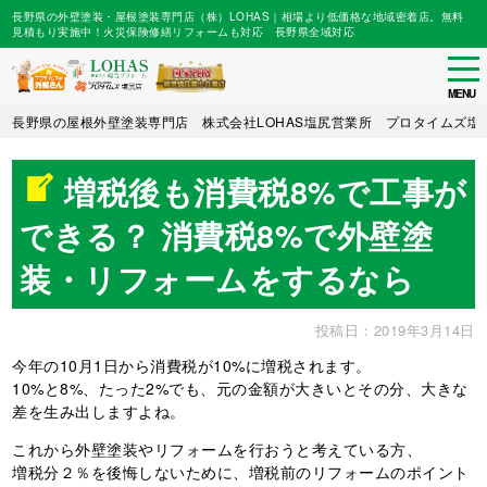
長野県の外壁塗装・屋根塗装専門店（株）LOHAS｜相場より低価格な地域密着店。無料
見積もり実施中！火災保険修繕リフォームも対応 長野県全域対応
tog
nav
MENU
Skip
長野県の屋根外壁塗装専門店 株式会社LOHAS塩尻営業所 プロタイムズ塩
to
main
増税後も消費税8%で工事が
content
できる？ 消費税8%で外壁塗
装・リフォームをするなら
投稿日：2019年3月14日
今年の
10
月
1
日から消費税が
10%
に増税されます。
10%
と
8%
、たった
2%
でも、元の金額が大きいとその分、大きな
差を生み出しますよね。
これから外壁塗装やリフォームを行おうと考えている方、
増税分２％を後悔しないために、増税前のリフォームのポイント