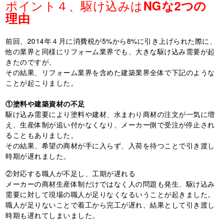
ポイント４、駆け込みは
NG
な
2
つの
理由
前回、2014年４月に消費税が5%から8%に引き上げられた際に、
他の業界と同様にリフォーム業界でも、大きな駆け込み需要が起
きたのですが、
その結果、リフォーム業界を含めた建築業界全体で下記のような
ことが起こりました。
①塗料や建築資材の不足
駆け込み需要により塗料や建材、水まわり商材の注文が一気に増
え、生産体制が追い付かなくなり、メーカー側で受注が停止され
ることもありました。
その結果、希望の商材が手に入らず、入荷を待つことで引き渡し
時期が遅れました。
②対応する職人が不足し、工期が遅れる
メーカーの商材生産体制だけではなく人の問題も発生、駆け込み
需要に対して現場の職人が足りなくなるいうことが起きました。
職人が足りないことで着工から完工が遅れ、結果として引き渡し
時期も遅れてしまいました。