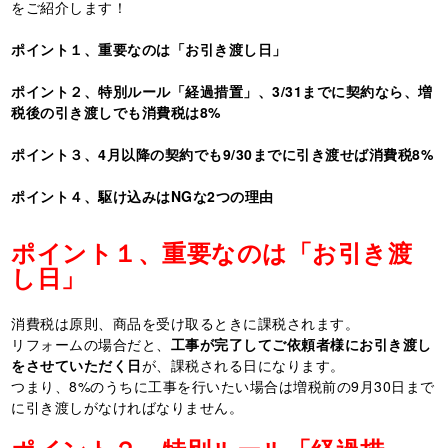
をご紹介します！
ポイント１、重要なのは「お引き渡し日」
ポイント２、特別ルール「経過措置」、
3/31
までに契約なら、増
税後の引き渡しでも消費税は
8%
ポイント３、
4
月以降の契約でも
9/30
までに引き渡せば消費税
8%
ポイント４、駆け込みは
NG
な
2
つの理由
ポイント１、重要なのは「お引き渡
し日」
消費税は原則、商品を受け取るときに課税されます。
リフォームの場合だと、
工事が完了してご依頼者様にお引き渡し
をさせていただく日
が、課税される日になります。
つまり、
8%
のうちに工事を行いたい場合は増税前の
9
月
30
日まで
に引き渡しがなければなりません。