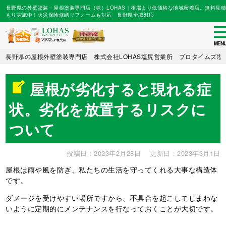
長野県の外壁塗装・屋根塗装専門店（株）LOHAS｜相場より低価格な地域密着店。無料見積
もり実施中！火災保険修繕リフォームも対応 長野県全域対応
to
na
MEN
Skip
長野県の屋根外壁塗装専門店 株式会社LOHAS塩尻営業所 プロタイムズ塩
to
main
屋根が劣化すると現れる症
content
状。劣化を放置するリスクに
ついて
投稿日：2023年2月28日
更新日：2023年3月1日
屋根は雨や風を防ぎ、私たちの生活を守ってくれる大事な構造体
です。
ダメージを受けやすい場所ですから、不具合を起こしてしまわな
いように定期的にメンテナンスを行なっておくことが大切です。