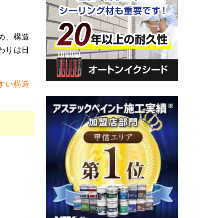
め、構造
わりは日
すい構造