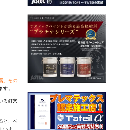
層」その
ます。
いる釘穴
ると、ベ
まいま