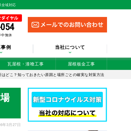
県全域対応
-054
 年中無休
工事例
当社について
瓦屋根・漆喰工事
屋根板金工事
所はどこ？知っておきたい原因と場所ごとの確実な対策方法
場
6年3月27日