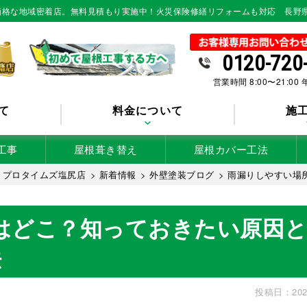
低価格な地域密着店。無料見積もり実施中！火災保険修繕リフォームも対応 長野
0120-720
営業時間 8:00〜21:00
て
料金について
施
工事
屋根葺き替え
屋根カバー工法
 プロタイムズ塩尻店
>
新着情報
>
外壁塗装ブログ
>
雨漏りしやすい場
はどこ？知っておきたい原因と
法
投稿日：202