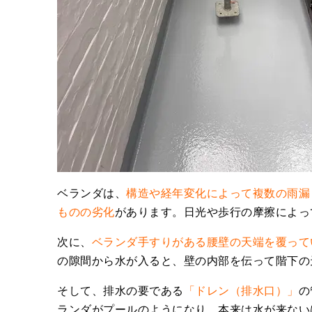
ベランダは、
構造や経年変化によって複数の雨漏
ものの劣化
があります。日光や歩行の摩擦によっ
次に、
ベランダ手すりがある腰壁の天端
を覆って
の隙間から水が入ると、壁の内部を伝って階下の
そして、排水の要である
「ドレン（排水口）」
の
ランダがプールのようになり、本来は水が来ない