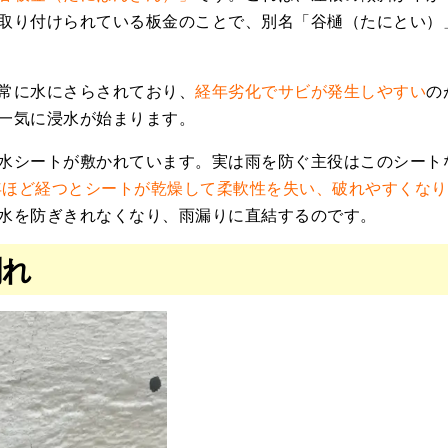
取り付けられている板金のことで、別名「谷樋（たにとい）
常に水にさらされており、
経年劣化でサビが発生しやすい
の
一気に浸水が始まります。
水シートが敷かれています。実は雨を防ぐ主役はこのシート
5年ほど経つとシートが乾燥して柔軟性を失い、破れやすくな
水を防ぎきれなくなり、雨漏りに直結するのです。
割れ