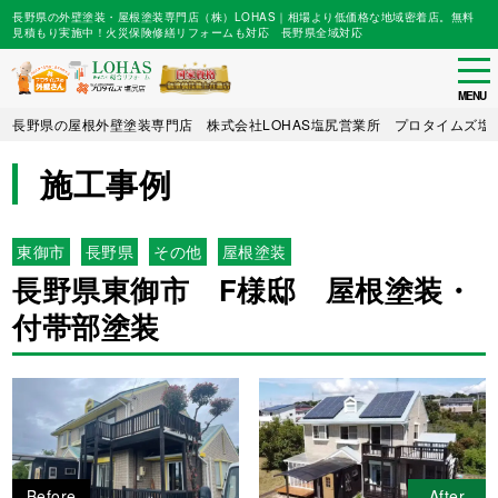
長野県の外壁塗装・屋根塗装専門店（株）LOHAS｜相場より低価格な地域密着店。無料
見積もり実施中！火災保険修繕リフォームも対応 長野県全域対応
tog
nav
MENU
Skip
長野県の屋根外壁塗装専門店 株式会社LOHAS塩尻営業所 プロタイムズ塩
to
main
施工事例
content
東御市
長野県
その他
屋根塗装
長野県東御市 F様邸 屋根塗装・
付帯部塗装
Before
After