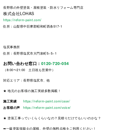
長野県
の外壁塗装・屋根塗装・防水リフォーム専門店
株式会社LOHAS
https://reform-paint.com/
住所：山梨県中巨摩郡昭和町西条517-1
塩尻事務所
住所：長野県塩尻市大門泉町5−5−1
お問い合わせ窓口：
0120-720-054
（8:00〜21:00 土日祝も営業中）
対応エリア：長野県塩尻市、他
★ 地元のお客様の施工実績多数掲載！
施工実績
https://reform-paint.com/case/
お客様の声
https://reform-paint.com/voice/
★ 塗装工事っていくらくらいなの？見積りだけでもいいのかな？
➡一級塗装技能士の屋根、外壁の無料点検をご利用ください！