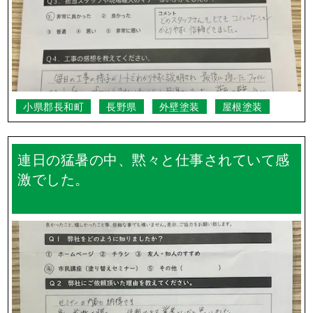
小県郡長和町
長野県
外壁塗装
屋根塗装
連日の猛暑の中、黙々と仕事されていて感
激でした。