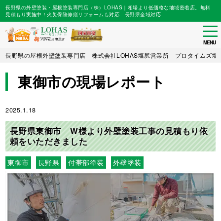
長野県の外壁塗装・屋根塗装専門店（株）LOHAS｜相場より低価格な地域密着店。無料
見積もり実施中！火災保険修繕リフォームも対応 長野県全域対応
tog
nav
MENU
Skip
長野県の屋根外壁塗装専門店 株式会社LOHAS塩尻営業所 プロタイムズ塩
to
main
東御市の現場レポート
content
2025.1.18
長野県東御市 W様より外壁塗装工事の見積もり依
頼をいただきました
東御市
長野県
付帯部塗装
外壁塗装