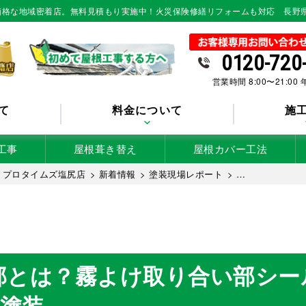
低価格な地域密着店。無料見積もり実施中！火災保険修繕リフォームも対応 長野
0120-720
営業時間 8:00〜21:00
て
料金について
施
工事
屋根葺き替え
屋根カバー工法
 プロタイムズ塩尻店
>
新着情報
>
塗装現場レポート
>
塗装、軒天・幕板の塗装
部とは？霧よけ取り合い部シー
塗装