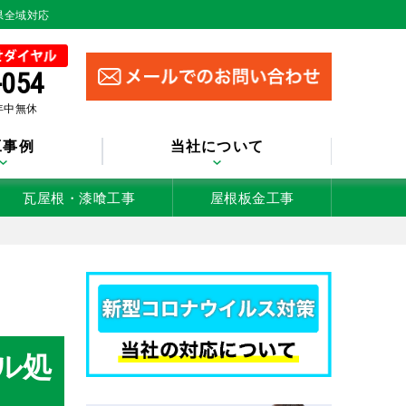
県全域対応
-054
 年中無休
工事例
当社について
瓦屋根・漆喰工事
屋根板金工事
ル処