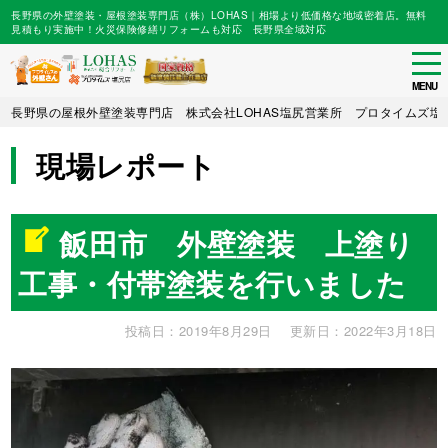
長野県の外壁塗装・屋根塗装専門店（株）LOHAS｜相場より低価格な地域密着店。無料
見積もり実施中！火災保険修繕リフォームも対応 長野県全域対応
tog
nav
MENU
Skip
長野県の屋根外壁塗装専門店 株式会社LOHAS塩尻営業所 プロタイムズ塩
to
main
現場レポート
content
飯田市 外壁塗装 上塗り
工事・付帯塗装を行いました
投稿日：2019年8月29日
更新日：2022年3月18日