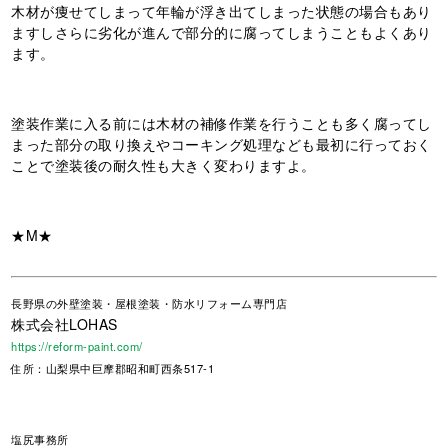
木材が痩せてしまって年輪が浮き出てしまった状態の場合もあり
ますしさらに劣化が進んで部分的に腐ってしまうこともよくあり
ます。
塗装作業に入る前には木材の補修作業を行うことも多く腐ってし
まった部分の取り換えやコーキング処理なども最初に行っておく
ことで塗装後の耐久性も大きく変わりますよ。
★M★
長野県
の外壁塗装・屋根塗装・防水リフォーム専門店
株式会社LOHAS
https://reform-paint.com/
住所：山梨県中巨摩郡昭和町西条517-1
塩尻事務所