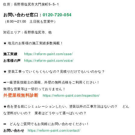
住所：長野県塩尻市大門泉町5−5−1
お問い合わせ窓口：
0120-720-054
（8:00〜21:00 土日祝も営業中）
対応エリア：長野県塩尻市、他
★ 地元のお客様の施工実績多数掲載！
施工実績
https://reform-paint.com/case/
お客様の声
https://reform-paint.com/voice/
★ 塗装工事っていくらくらいなの？見積りだけでもいいのかな？
➡一級塗装技能士の屋根、外壁の無料点検をご利用ください！
無理な営業等は一切行っておりません！
外壁屋根無料診断
https://reform-paint.com/inspection/
★色を塗る前にシミュレーションしたい、塗装以外の工事方法はないの？ どん
な塗料がいいの？ 業者はどうやって選べばいいの？
➡ どんなご質問でもお気軽にお問い合わせください！
お問い合わせ
https://reform-paint.com/contact/