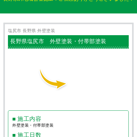
屋根工事・防水工事専門 株式会社LOHAS
〒409-3866 山梨県中巨摩郡昭和町西条517-1
塩尻事務所：
〒399-0742 長野県塩尻市大門泉町5−5−1
外壁塗装・屋根工事の施工事例
長野県の地域密着施工！ご依頼ありがとうございました！
塩尻市 長野県 外壁塗装
長野県塩尻市 外壁塗装・付帯部塗装