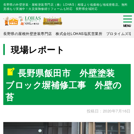
長野県の外壁塗装・屋根塗装専門店（株）LOHAS｜相場より低価格な地域密着店。無料
見積もり実施中！火災保険修繕リフォームも対応 長野県全域対応
tog
nav
MENU
Skip
長野県の屋根外壁塗装専門店 株式会社LOHAS塩尻営業所 プロタイムズ塩
to
main
現場レポート
content
長野県飯田市 外壁塗装
ブロック塀補修工事 外壁の
苔
投稿日：2020年7月16日