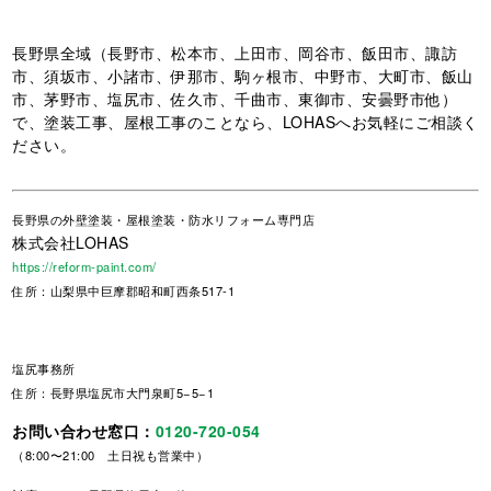
長野県全域（長野市、松本市、上田市、岡谷市、飯田市、諏訪
市、須坂市、小諸市、伊那市、駒ヶ根市、中野市、大町市、飯山
市、茅野市、塩尻市、佐久市、千曲市、東御市、安曇野市他）
で、塗装工事、屋根工事のことなら、LOHASへお気軽にご相談く
ださい。
長野県
の外壁塗装・屋根塗装・防水リフォーム専門店
株式会社LOHAS
https://reform-paint.com/
住所：山梨県中巨摩郡昭和町西条517-1
塩尻事務所
住所：長野県塩尻市大門泉町5−5−1
お問い合わせ窓口：
0120-720-054
（8:00〜21:00 土日祝も営業中）