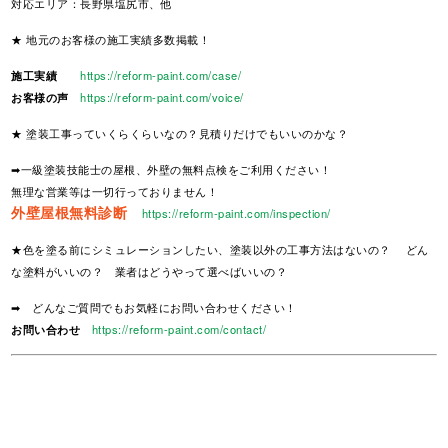
対応エリア：長野県塩尻市、他
★ 地元のお客様の施工実績多数掲載！
施工実績
https://reform-paint.com/case/
お客様の声
https://reform-paint.com/voice/
★ 塗装工事っていくらくらいなの？見積りだけでもいいのかな？
➡一級塗装技能士の屋根、外壁の無料点検をご利用ください！
無理な営業等は一切行っておりません！
外壁屋根無料診断
https://reform-paint.com/inspection/
★色を塗る前にシミュレーションしたい、塗装以外の工事方法はないの？ どん
な塗料がいいの？ 業者はどうやって選べばいいの？
➡ どんなご質問でもお気軽にお問い合わせください！
お問い合わせ
https://reform-paint.com/contact/