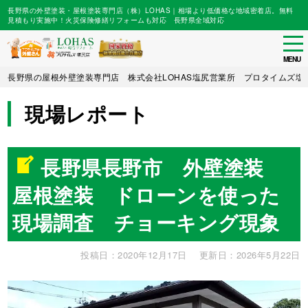
長野県の外壁塗装・屋根塗装専門店（株）LOHAS｜相場より低価格な地域密着店。無料
見積もり実施中！火災保険修繕リフォームも対応 長野県全域対応
tog
nav
MENU
Skip
長野県の屋根外壁塗装専門店 株式会社LOHAS塩尻営業所 プロタイムズ塩
to
main
現場レポート
content
長野県長野市 外壁塗装
屋根塗装 ドローンを使った
現場調査 チョーキング現象
投稿日：2020年12月17日
更新日：2026年5月22日