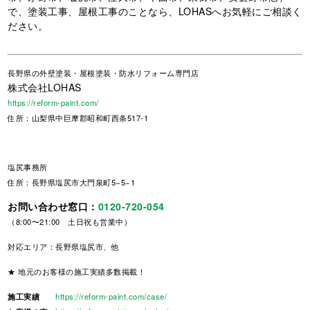
で、塗装工事、屋根工事のことなら、LOHASへお気軽にご相談く
ださい。
長野県
の外壁塗装・屋根塗装・防水リフォーム専門店
株式会社LOHAS
https://reform-paint.com/
住所：山梨県中巨摩郡昭和町西条517-1
塩尻事務所
住所：長野県塩尻市大門泉町5−5−1
お問い合わせ窓口：
0120-720-054
（8:00〜21:00 土日祝も営業中）
対応エリア：長野県塩尻市、他
★ 地元のお客様の施工実績多数掲載！
施工実績
https://reform-paint.com/case/