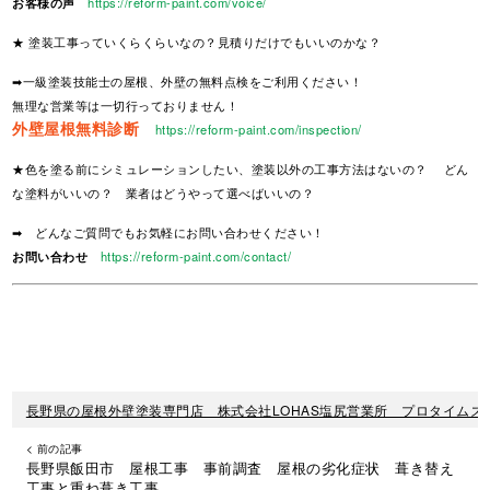
お客様の声
https://reform-paint.com/voice/
★ 塗装工事っていくらくらいなの？見積りだけでもいいのかな？
➡一級塗装技能士の屋根、外壁の無料点検をご利用ください！
無理な営業等は一切行っておりません！
外壁屋根無料診断
https://reform-paint.com/inspection/
★色を塗る前にシミュレーションしたい、塗装以外の工事方法はないの？ どん
な塗料がいいの？ 業者はどうやって選べばいいの？
➡ どんなご質問でもお気軽にお問い合わせください！
お問い合わせ
https://reform-paint.com/contact/
長野県の屋根外壁塗装専門店 株式会社LOHAS塩尻営業所 プロタイムズ
< 前の記事
長野県飯田市 屋根工事 事前調査 屋根の劣化症状 葺き替え
工事と重ね葺き工事