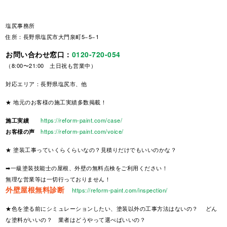
塩尻事務所
住所：長野県塩尻市大門泉町5−5−1
お問い合わせ窓口：
0120-720-054
（8:00〜21:00 土日祝も営業中）
対応エリア：長野県塩尻市、他
★ 地元のお客様の施工実績多数掲載！
施工実績
https://reform-paint.com/case/
お客様の声
https://reform-paint.com/voice/
★ 塗装工事っていくらくらいなの？見積りだけでもいいのかな？
➡一級塗装技能士の屋根、外壁の無料点検をご利用ください！
無理な営業等は一切行っておりません！
外壁屋根無料診断
https://reform-paint.com/inspection/
★色を塗る前にシミュレーションしたい、塗装以外の工事方法はないの？ どん
な塗料がいいの？ 業者はどうやって選べばいいの？