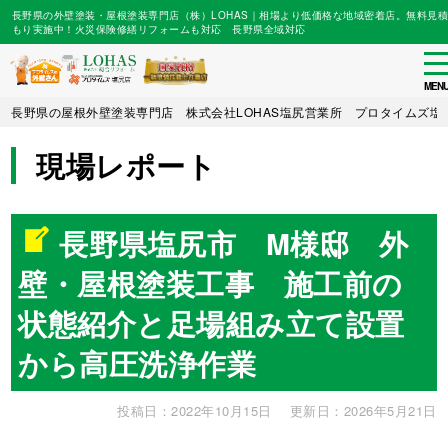
長野県の外壁塗装・屋根塗装専門店（株）LOHAS｜相場より低価格な地域密着店。無料見積
もり実施中！火災保険修繕リフォームも対応 長野県全域対応
to
na
MEN
Skip
長野県の屋根外壁塗装専門店 株式会社LOHAS塩尻営業所 プロタイムズ塩
to
main
現場レポート
content
長野県塩尻市 M様邸 外
壁・屋根塗装工事 施工前の
状態紹介と足場組み立て設置
から高圧洗浄作業
投稿日：2022年10月15日
更新日：2026年5月21日