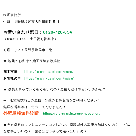
塩尻事務所
住所：長野県塩尻市大門泉町5−5−1
お問い合わせ窓口：
0120-720-054
（8:00〜21:00 土日祝も営業中）
対応エリア：長野県塩尻市、他
★ 地元のお客様の施工実績多数掲載！
施工実績
https://reform-paint.com/case/
お客様の声
https://reform-paint.com/voice/
★ 塗装工事っていくらくらいなの？見積りだけでもいいのかな？
➡一級塗装技能士の屋根、外壁の無料点検をご利用ください！
無理な営業等は一切行っておりません！
外壁屋根無料診断
https://reform-paint.com/inspection/
★色を塗る前にシミュレーションしたい、塗装以外の工事方法はないの？ どん
な塗料がいいの？ 業者はどうやって選べばいいの？