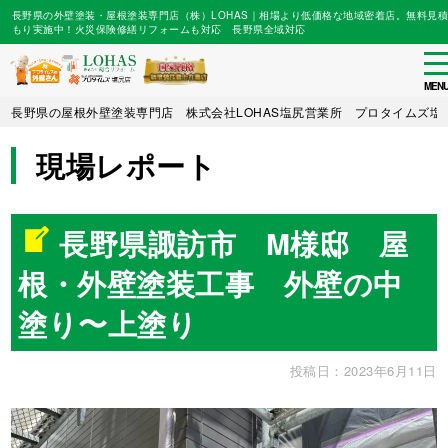
長野県の外壁塗装・屋根塗装専門店（株）LOHAS｜相場より低価格な地域密着店。無料見積
もり実施中！火災保険修繕リフォームも対応 長野県全域対応
to
na
MEN
Skip
長野県の屋根外壁塗装専門店 株式会社LOHAS塩尻営業所 プロタイムズ塩
to
main
現場レポート
content
長野県諏訪市 M様邸 屋
根・外壁塗装工事 外壁の中
塗り〜上塗り
投稿日：2023年6月11日