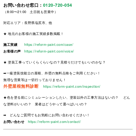
お問い合わせ窓口：
0120-720-054
（8:00〜21:00 土日祝も営業中）
対応エリア：長野県塩尻市、他
★ 地元のお客様の施工実績多数掲載！
施工実績
https://reform-paint.com/case/
お客様の声
https://reform-paint.com/voice/
★ 塗装工事っていくらくらいなの？見積りだけでもいいのかな？
➡一級塗装技能士の屋根、外壁の無料点検をご利用ください！
無理な営業等は一切行っておりません！
外壁屋根無料診断
https://reform-paint.com/inspection/
★色を塗る前にシミュレーションしたい、塗装以外の工事方法はないの？ どん
な塗料がいいの？ 業者はどうやって選べばいいの？
➡ どんなご質問でもお気軽にお問い合わせください！
お問い合わせ
https://reform-paint.com/contact/