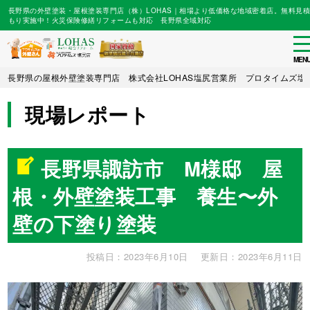
長野県の外壁塗装・屋根塗装専門店（株）LOHAS｜相場より低価格な地域密着店。無料見積
もり実施中！火災保険修繕リフォームも対応 長野県全域対応
to
na
MEN
Skip
長野県の屋根外壁塗装専門店 株式会社LOHAS塩尻営業所 プロタイムズ塩
to
main
現場レポート
content
長野県諏訪市 M様邸 屋
根・外壁塗装工事 養生〜外
壁の下塗り塗装
投稿日：2023年6月10日
更新日：2023年6月11日