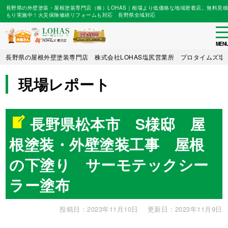
長野県の外壁塗装・屋根塗装専門店（株）LOHAS｜相場より低価格な地域密着店。無料見積
もり実施中！火災保険修繕リフォームも対応 長野県全域対応
to
na
MEN
Skip
長野県の屋根外壁塗装専門店 株式会社LOHAS塩尻営業所 プロタイムズ塩
to
main
現場レポート
content
長野県松本市 S様邸 屋
根塗装・外壁塗装工事 屋根
の下塗り サーモテックシー
ラー塗布
投稿日：2023年11月10日
更新日：2023年11月9日