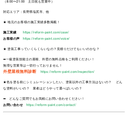
（8:00〜21:00 土日祝も営業中）
対応エリア：長野県塩尻市、他
★ 地元のお客様の施工実績多数掲載！
施工実績
https://reform-paint.com/case/
お客様の声
https://reform-paint.com/voice/
★ 塗装工事っていくらくらいなの？見積りだけでもいいのかな？
➡一級塗装技能士の屋根、外壁の無料点検をご利用ください！
無理な営業等は一切行っておりません！
外壁屋根無料診断
https://reform-paint.com/inspection/
★色を塗る前にシミュレーションしたい、塗装以外の工事方法はないの？ どん
な塗料がいいの？ 業者はどうやって選べばいいの？
➡ どんなご質問でもお気軽にお問い合わせください！
お問い合わせ
https://reform-paint.com/contact/