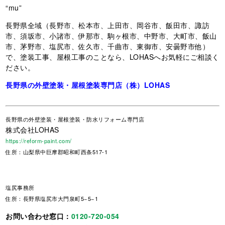
“mu”
長野県全域（長野市、松本市、上田市、岡谷市、飯田市、諏訪
市、須坂市、小諸市、伊那市、駒ヶ根市、中野市、大町市、飯山
市、茅野市、塩尻市、佐久市、千曲市、東御市、安曇野市他）
で、塗装工事、屋根工事のことなら、LOHASへお気軽にご相談く
ださい。
長野県の外壁塗装・屋根塗装専門店（株）LOHAS
長野県
の外壁塗装・屋根塗装・防水リフォーム専門店
株式会社LOHAS
https://reform-paint.com/
住所：山梨県中巨摩郡昭和町西条517-1
塩尻事務所
住所：長野県塩尻市大門泉町5−5−1
お問い合わせ窓口：
0120-720-054