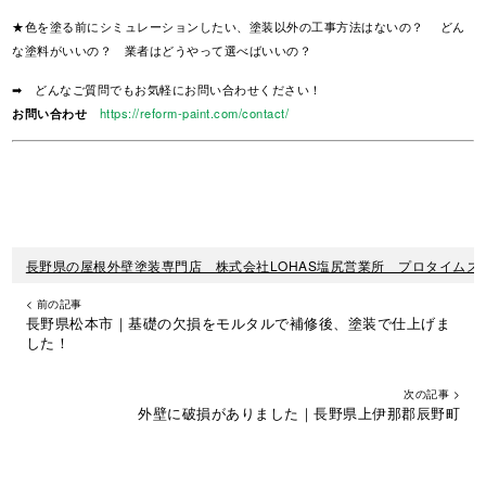
★色を塗る前にシミュレーションしたい、塗装以外の工事方法はないの？ どん
な塗料がいいの？ 業者はどうやって選べばいいの？
➡ どんなご質問でもお気軽にお問い合わせください！
お問い合わせ
https://reform-paint.com/contact/
長野県の屋根外壁塗装専門店 株式会社LOHAS塩尻営業所 プロタイムズ
< 前の記事
長野県松本市｜基礎の欠損をモルタルで補修後、塗装で仕上げま
した！
次の記事 >
外壁に破損がありました｜長野県上伊那郡辰野町