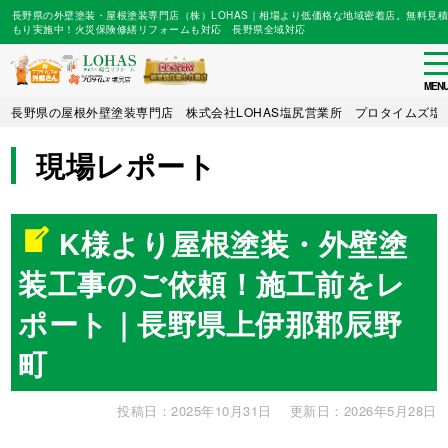
長野県の外壁塗装・屋根塗装専門店（株）LOHAS｜相場より低価格な地域密着店。無料見積
もり実施中！火災保険修繕リフォームも対応 長野県全域対応
to
na
MEN
Skip
長野県の屋根外壁塗装専門店 株式会社LOHAS塩尻営業所 プロタイムズ塩
to
main
現場レポート
content
K様より屋根塗装・外壁塗
装工事のご依頼！施工前をレ
ポート｜長野県上伊那郡辰野
町
投稿日：2025年10月31日
更新日：2026年5月28日