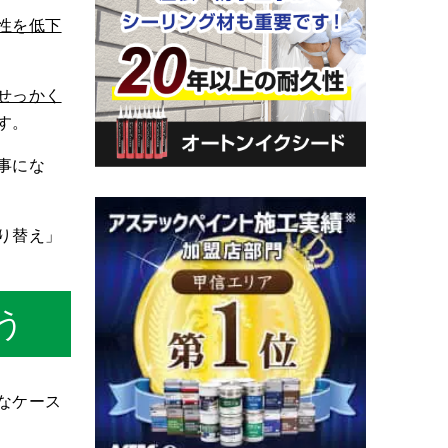
性を低下
せっかく
す。
事にな
り替え」
う
なケース