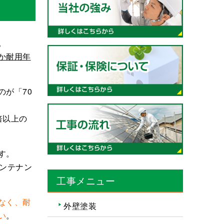
。
か耐用年
が「70
倍以上の
す。
ンテナン
工事メニュー
なく、耐
外壁塗装
い
。