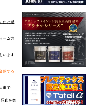
」だと過
ォーム方
もいます
合致する
大事で
場調査を実