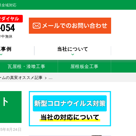
県全域対応
-054
 年中無休
工事例
当社について
瓦屋根・漆喰工事
屋根板金工事
ームの真実オススメ記事
>
ト
5年8月24日