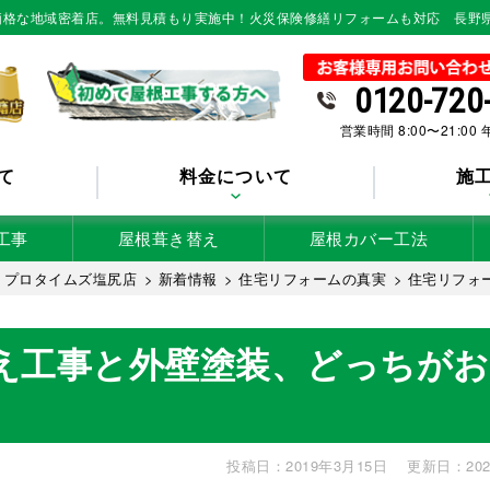
低価格な地域密着店。無料見積もり実施中！火災保険修繕リフォームも対応 長野
0120-720
営業時間 8:00〜21:00
て
料金について
施
工事
屋根葺き替え
屋根カバー工法
 プロタイムズ塩尻店
>
新着情報
>
住宅リフォームの真実
>
住宅リフォ
え工事と外壁塗装、どっちがお
投稿日：2019年3月15日
更新日：202