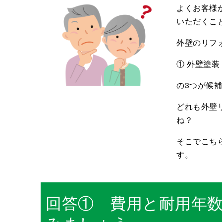
よくお客様
いただくこ
外壁のリフ
① 外壁塗
の3つが候
どれも外壁
ね？
そこでこち
す。
回答① 費用と耐用年