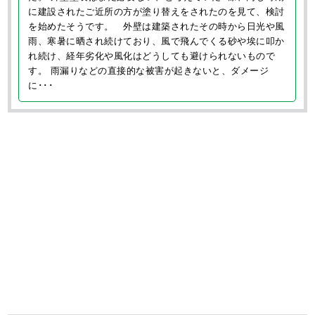
■ 施工内容
外壁塗装、付帯部塗装
■ 施工日数
13日間
長野県伊那市、T様邸の外壁塗装、付帯部塗装が完工しまし
た。 外壁塗装はまだ必要ない、と考えていたT様、同じ時期
に建設されたご近所の方が塗り替えをされたのを見て、検討
を始めたそうです。 外壁は建築されたその時から日光や風
⾬、寒暑に晒され続けており、風で飛んでくる砂や埃に叩か
れ続け、経年劣化や風化はどうしても避けられないもので
す。 ⾬漏りなどの直接的な被害が起きないと、ダメージ
に･･･