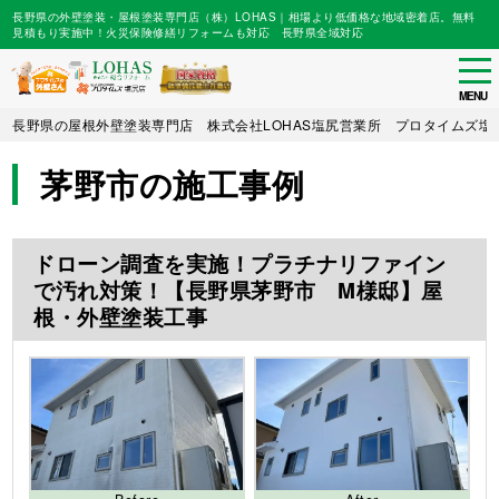
長野県の外壁塗装・屋根塗装専門店（株）LOHAS｜相場より低価格な地域密着店。無料
見積もり実施中！火災保険修繕リフォームも対応 長野県全域対応
tog
nav
MENU
Skip
長野県の屋根外壁塗装専門店 株式会社LOHAS塩尻営業所 プロタイムズ塩
to
main
茅野市の施工事例
content
ドローン調査を実施！プラチナリファイン
で汚れ対策！【長野県茅野市 M様邸】屋
根・外壁塗装工事