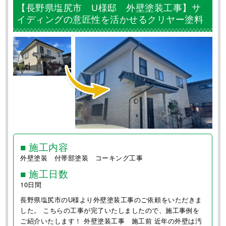
0120-720-054
営業時間 8:00〜21:00 年中無休
屋根工事・防水工事専門 株式会社LOHAS
〒409-3866 山梨県中巨摩郡昭和町西条517-1
塩尻事務所：
〒399-0742 長野県塩尻市大門泉町5−5−1