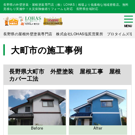
長野県の外壁塗装・屋根塗装専門店（株）LOHAS｜相場より低価格な地域密着店。無料
見積もり実施中！火災保険修繕リフォームも対応 長野県全域対応
tog
nav
MENU
Skip
長野県の屋根外壁塗装専門店 株式会社LOHAS塩尻営業所 プロタイムズ塩
to
main
大町市の施工事例
content
長野県大町市 外壁塗装 屋根工事 屋根
カバー工法
Before
After