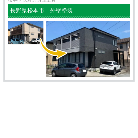
■ 施工内容
外壁塗装 付帯部塗装 コーキング工事
■ 施工日数
10日間
長野県塩尻市のU様より外壁塗装工事のご依頼をいただきま
した。 こちらの工事が完了いたしましたので、施工事例を
ご紹介いたします！ 外壁塗装工事 施工前 近年の外壁は汚
れや色褪せが起きにくくなり、外観に大きな変化が見られな
くなりました。 ですが、建物は常に風雨や太陽光などにさ
らされて年数とともに劣化してきます。 ご依頼をいただい
たU様邸は、軒天井や雨樋に劣化が見られ、メンテナンスが
必要な･･･