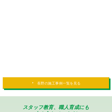
塩尻市 長野県 コーキング(シーリング) ベランダ防水 外壁塗
装 防水工事
外観の雰囲気を変えて塗装したい！【長野県
塩尻市K様邸】外壁塗装工事