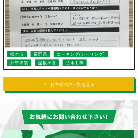
小県郡長和町
長野県
外壁塗装
屋根塗装
連日の猛暑の中、黙々と仕事されていて感
激でした。