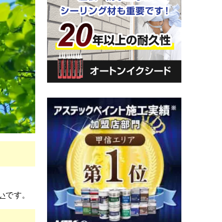
い
です。