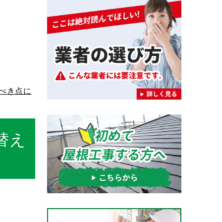
べき点に
替え