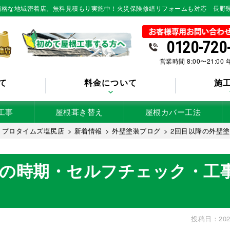
低価格な地域密着店。無料見積もり実施中！火災保険修繕リフォームも対応 長野
0120-720
営業時間 8:00〜21:00
て
料金について
施
工事
屋根葺き替え
屋根カバー工法
 プロタイムズ塩尻店
>
新着情報
>
外壁塗装ブログ
>
2回目以降の外壁
装の時期・セルフチェック・工
投稿日：202