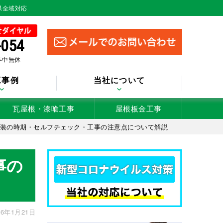
県全域対応
-054
 年中無休
工事例
当社について
瓦屋根・漆喰工事
屋根板金工事
塗装の時期・セルフチェック・工事の注意点について解説
事の
6年1月21日