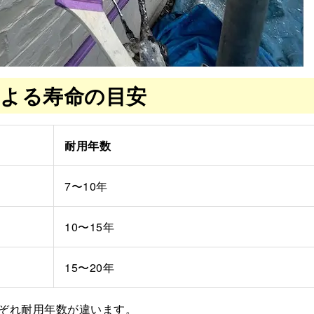
による寿命の目安
耐用年数
7〜10年
10〜15年
15〜20年
ぞれ耐用年数が違います。